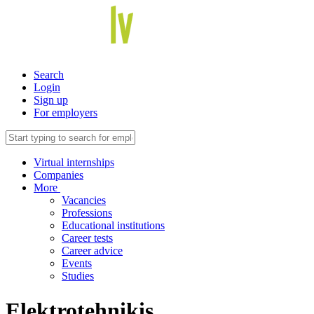
Search
Login
Sign up
For employers
Virtual internships
Companies
More
Vacancies
Professions
Educational institutions
Career tests
Career advice
Events
Studies
Elektrotehniķis