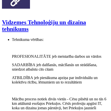
Vidzemes Tehnoloģiju un dizaina
tehnikums
Tehnikuma vērtības:
PROFESIONALITĀTE jeb meistarība darbos un vārdos
SADARBĪBA jeb dalīšanās, mācīšanās un strādāšana,
sniedzot atbalstu cits citam
ATBILDĪBA jeb pienākuma apziņa par individuālu un
kolektīvu rīcību, lēmumiem un to rezultātiem
Mācību process notiek divās vietās - Cēsu pilsētā un no tās 6
km attālumā esošajos Priekuļos. Cēsīs profesiju apgūst IT,
koka un dizaina jomas pārstāvji, bet Priekuļos jaunieši