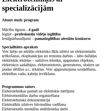
specializācijām
About study program
Mācību ilgums -
4 gadi
Iegūst -
profesionālo vidējo izglītību
Iestājpārbaudījumi –
pamatizglītības atestātu konkurss
Specialitātes apraksts
Veic ārējo un iekšējo elektrisko tīklu izbūvi un elektroietaišu
ierīkošanas, ekspluatācijas un remonta darbus – labo dažādas
elektriskās iekārtas – sadzīves tehniku, apgaismes objektus,
elektriskos sadalītājus, elektromotorus, ģeneratorus, slodzes un
jaudas slēdžus u.c. iekārtas. Veic apgaismojuma uzstādīšanu,
elektrības vadu, kabeļu ievilkšanu.
Programmas saturs
Elektrotehnikas pamati un elektriskie mērījumi
Elektromontāžas darbu organizēšana
Elektrotehniskā dokumentācija
Elektrotīklu izbūves būvmašīnu vadīšana
Elektroietaišu montāžas atslēdznieka darbi