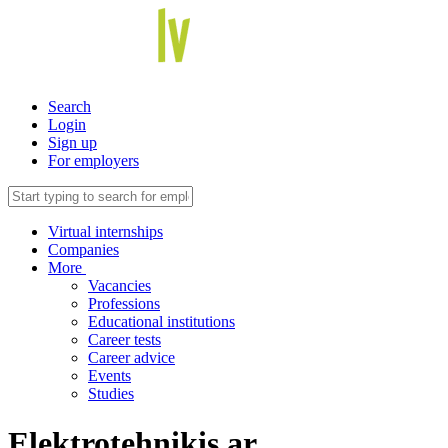
Search
Login
Sign up
For employers
Virtual internships
Companies
More
Vacancies
Professions
Educational institutions
Career tests
Career advice
Events
Studies
Elektrotehniķis ar