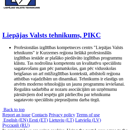
Liepājas Valsts tehnikums, PIKC
Profesionālas izglītības kompetneces centrs "Liepājas Valsts
tehnikums" ir Kurzemes reģiona lielākā profesionālās
izglītības iestāde ar plašāko piedāvāto izglītības programmu
klāstu. Tas nodrošina kompetentu un kvalitatīvu speciālistu
sagatavošanu gan pēc pamatskolas, gan pēc vidusskolas
beigšanas un arī mūžizglītības kontekstā, atbilstoši reģiona
attīstības vajadzībām un dinamikai. Tehnikums ir elastīgs un
atvērts moderno tehnoloģiju un jaunu programmu ieviešanai.
Regulāra sadarbība ar nozaru asociācijām un uzņēmumu
pārstāvjiem dod iespēju gūt pārliecību par tehnikuma
sagatavoto speciālistu pieprasījumu darba tirgū.
Back to top
Report an issue
Contacts
Privacy policy
Terms of use
English (EN)
Eesti (ET)
Lietuvių (LT)
Latviešu (LV)
Русский (RU)