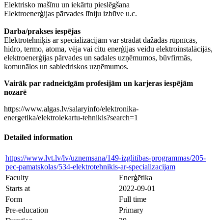
Elektrisko mašīnu un iekārtu pieslēgšana
Elektroenerģijas pārvades līniju izbūve u.c.
Darba/prakses iespējas
Elektrotehniķis ar specializācijām var strādāt dažādās rūpnīcās,
hidro, termo, atoma, vēja vai citu enerģijas veidu elektroinstalācijās,
elektroenerģijas pārvades un sadales uzņēmumos, būvfirmās,
komunālos un sabiedriskos uzņēmumos.
Vairāk par radneicīgām profesijām un karjeras iespējām
nozarē
https://www.algas.lv/salaryinfo/elektronika-
energetika/elektroiekartu-tehnikis?search=1
Detailed information
https://www.lvt.lv/lv/uznemsana/149-izglitibas-programmas/205-
pec-pamatskolas/534-elektrotehnikis-ar-specializacijam
Faculty
Enerģētika
Starts at
2022-09-01
Form
Full time
Pre-education
Primary