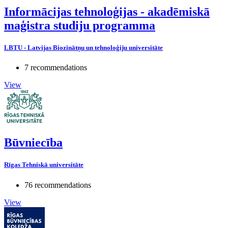
Informācijas tehnoloģijas - akadēmiskā
maģistra studiju programma
LBTU - Latvijas Biozinātņu un tehnoloģiju universitāte
7 recommendations
View
Būvniecība
Rīgas Tehniskā universitāte
76 recommendations
View