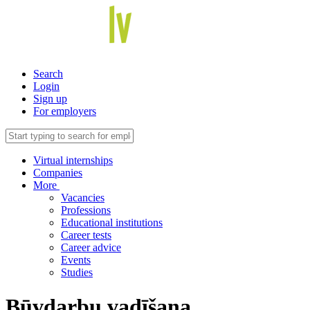
Search
Login
Sign up
For employers
Virtual internships
Companies
More
Vacancies
Professions
Educational institutions
Career tests
Career advice
Events
Studies
Būvdarbu vadīšana