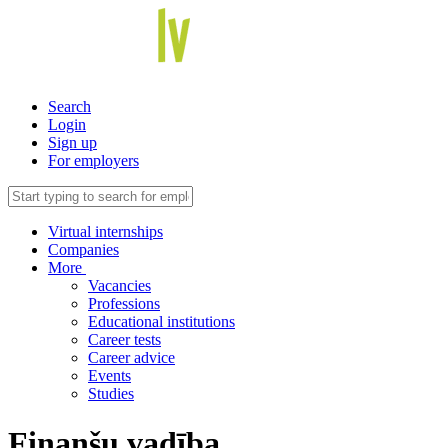
Search
Login
Sign up
For employers
Virtual internships
Companies
More
Vacancies
Professions
Educational institutions
Career tests
Career advice
Events
Studies
Finanšu vadība