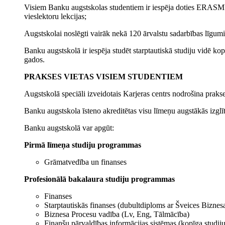
Visiem Banku augstskolas studentiem ir iespēja doties ERASMUS
vieslektoru lekcijas;
Augstskolai noslēgti vairāk nekā 120 ārvalstu sadarbības līgumi
Banku augstskolā ir iespēja studēt starptautiskā studiju vidē kop
gados.
PRAKSES VIETAS VISIEM STUDENTIEM
Augstskolā speciāli izveidotais Karjeras centrs nodrošina praks
Banku augstskola īsteno akreditētas visu līmeņu augstākās izglīt
Banku augstskolā var apgūt:
Pirmā līmeņa studiju programmas
Grāmatvedība un finanses
Profesionālā bakalaura studiju programmas
Finanses
Starptautiskās finanses (dubultdiploms ar Šveices Biznes
Biznesa Procesu vadība (Lv, Eng, Tālmācība)
Finanšu pārvaldības informācijas sistēmas (kopīga stud