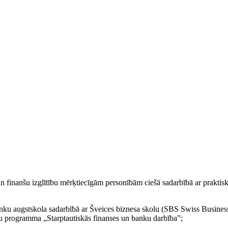
 un finanšu izglītību mērķtiecīgām personībām ciešā sadarbībā ar praktis
nku augstskola sadarbībā ar Šveices biznesa skolu (SBS Swiss Busine
ju programma „Starptautiskās finanses un banku darbība”;