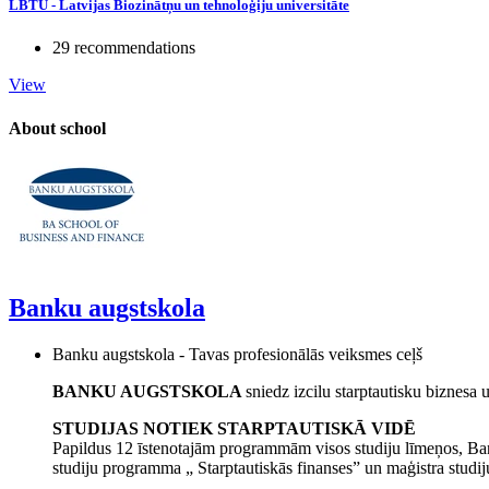
LBTU - Latvijas Biozinātņu un tehnoloģiju universitāte
29 recommendations
View
About school
Banku augstskola
Banku augstskola - Tavas profesionālās veiksmes ceļš
BANKU AUGSTSKOLA
sniedz izcilu starptautisku biznesa
STUDIJAS NOTIEK STARPTAUTISKĀ VIDĒ
Papildus 12 īstenotajām programmām visos studiju līmeņos, Ba
studiju programma „ Starptautiskās finanses” un maģistra studi