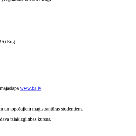
SBS) Eng
 mājaslapā
www.ba.lv
m un topošajiem maģistrantūras studentiem.
vā tālākizglītības kursus.