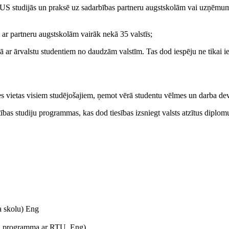
 studijās un praksē uz sadarbības partneru augstskolām vai uzņēmumiem
 ar partneru augstskolām vairāk nekā 35 valstīs;
ā ar ārvalstu studentiem no daudzām valstīm. Tas dod iespēju ne tikai ieg
es vietas visiem studējošajiem, ņemot vērā studentu vēlmes un darba dev
ības studiju programmas, kas dod tiesības izsniegt valsts atzītus diplom
a skolu) Eng
iju programma ar RTU, Eng)