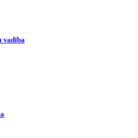
u vadība
ma