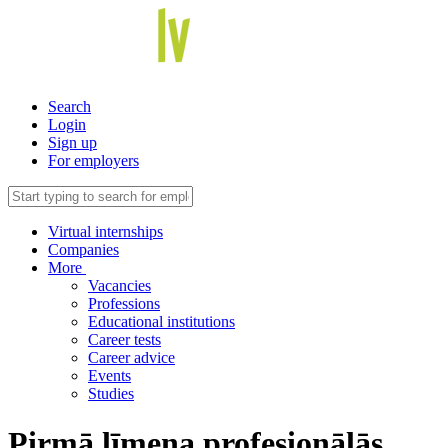
Search
Login
Sign up
For employers
Virtual internships
Companies
More
Vacancies
Professions
Educational institutions
Career tests
Career advice
Events
Studies
Pirmā līmeņa profesionālās