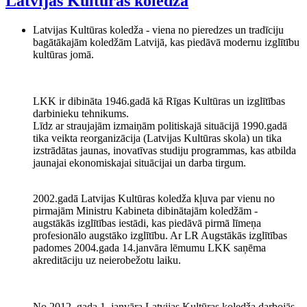
Latvijas Kultūras koledža
Latvijas Kultūras koledža - viena no pieredzes un tradīciju
bagātākajām koledžām Latvijā, kas piedāvā modernu izglītību
kultūras jomā.
LKK ir dibināta 1946.gadā kā Rīgas Kultūras un izglītības
darbinieku tehnikums.
Līdz ar straujajām izmaiņām politiskajā situācijā 1990.gadā
tika veikta reorganizācija (Latvijas Kultūras skola) un tika
izstrādātas jaunas, inovatīvas studiju programmas, kas atbilda
jaunajai ekonomiskajai situācijai un darba tirgum.
2002.gadā Latvijas Kultūras koledža kļuva par vienu no
pirmajām Ministru Kabineta dibinātajām koledžām -
augstākās izglītības iestādi, kas piedāvā pirmā līmeņa
profesionālo augstāko izglītību. Ar LR Augstākās izglītības
padomes 2004.gada 14.janvāra lēmumu LKK saņēma
akreditāciju uz neierobežotu laiku.
No 2012. gada 1. janvāra Latvijas Kultūras koledža darbojās