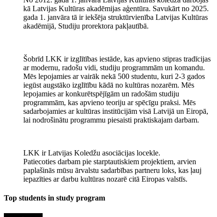
kā Latvijas Kultūras akadēmijas aģentūra. Savukārt no 2025.
gada 1. janvāra tā ir iekšēja struktūrvienība Latvijas Kultūras
akadēmijā, Studiju prorektora pakļautībā.
Šobrīd LKK ir izglītības iestāde, kas apvieno stipras tradīcijas
ar modernu, radošu vidi, studiju programmām un komandu.
Mēs lepojamies ar vairāk nekā 500 studentu, kuri 2-3 gados
iegūst augstāko izglītību kādā no kultūras nozarēm. Mēs
lepojamies ar konkurētspējīgām un radošām studiju
programmām, kas apvieno teoriju ar spēcīgu praksi. Mēs
sadarbojamies ar kultūras institūcijām visā Latvijā un Eiropā,
lai nodrošinātu programmu piesaisti praktiskajam darbam.
LKK ir Latvijas Koledžu asociācijas locekle.
Patiecoties darbam pie starptautiskiem projektiem, arvien
paplašinās mūsu ārvalstu sadarbības partneru loks, kas ļauj
iepazīties ar darbu kultūras nozarē citā Eiropas valstīs.
Top students in study program