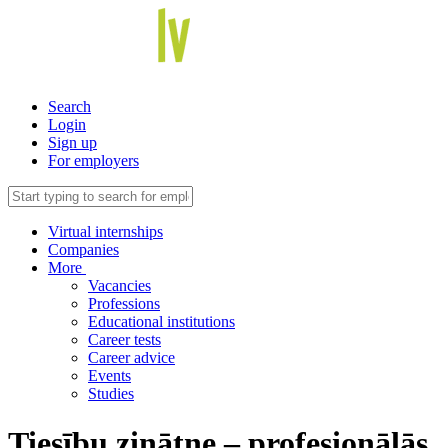
Search
Login
Sign up
For employers
Virtual internships
Companies
More
Vacancies
Professions
Educational institutions
Career tests
Career advice
Events
Studies
Tiesību zinātne – profesionālās