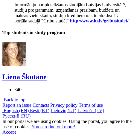
Informāciju par pieteikšanos studijām Latvijas Universitātē,
studiju programmām, uzņemšanas prasībām, budžeta un
maksas vietu skaitu, studiju kredītiem u.c. tu atradīsi LU
portāla sadaļā "Gribu studēt"
http://www.lu.lv/gribustudet/
Top students in study program
Liena Škutāne
340
Back to top
Report an issue
Contacts
Privacy policy
Terms of use
English (EN)
Eesti (ET)
Lietuvių (LT)
Latviešu (LV)
Русский (RU)
In our portal we are using cookies. Using the portal, you agree to the
use of cookies.
You can find out more!
Accept