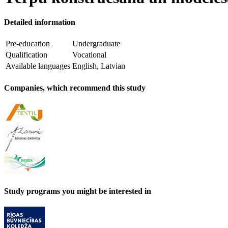
Detailed information
Pre-education
Undergraduate
Qualification
Vocational
Available languages
English, Latvian
Companies, which recommend this study
Study programs you might be interested in