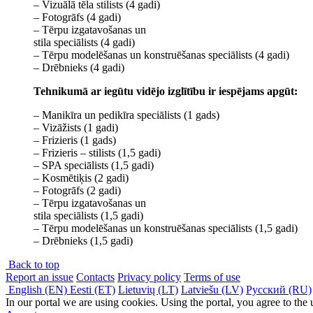
– Vizuālā tēla stilists (4 gadi)
– Fotogrāfs (4 gadi)
– Tērpu izgatavošanas un
stila speciālists (4 gadi)
– Tērpu modelēšanas un konstruēšanas speciālists (4 gadi)
– Drēbnieks (4 gadi)
Tehnikumā ar iegūtu vidējo izglītību ir iespējams apgūt:
– Manikīra un pedikīra speciālists (1 gads)
– Vizāžists (1 gadi)
– Frizieris (1 gads)
– Frizieris – stilists (1,5 gadi)
– SPA speciālists (1,5 gadi)
– Kosmētiķis (2 gadi)
– Fotogrāfs (2 gadi)
– Tērpu izgatavošanas un
stila speciālists (1,5 gadi)
– Tērpu modelēšanas un konstruēšanas speciālists (1,5 gadi)
– Drēbnieks (1,5 gadi)
Back to top
Report an issue
Contacts
Privacy policy
Terms of use
English (EN)
Eesti (ET)
Lietuvių (LT)
Latviešu (LV)
Русский (RU)
In our portal we are using cookies. Using the portal, you agree to the