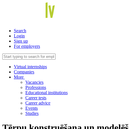
Search
Login
Sign up
For employers
Virtual internships
Companies
More
Vacancies
Professions
Educational institutions
Career tests
Career advice
Events
Studies
Tērpu konstruēšana un modelē