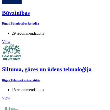
Būvzinības
Rīgas Būvniecības koledža
29 recommendations
View
Siltuma, gāzes un ūdens tehnoloģija
Rīgas Tehniskā universitāte
18 recommendations
View