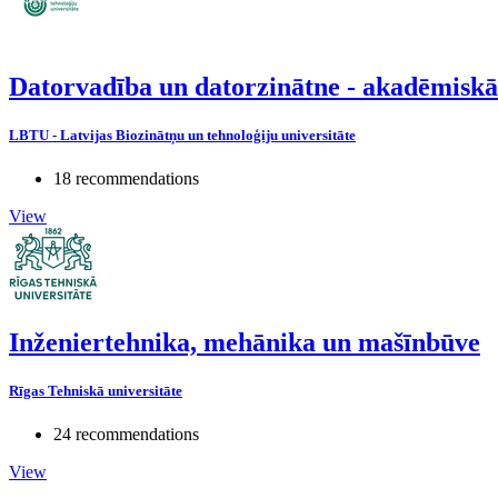
Datorvadība un datorzinātne - akadēmisk
LBTU - Latvijas Biozinātņu un tehnoloģiju universitāte
18 recommendations
View
Inženiertehnika, mehānika un mašīnbūve
Rīgas Tehniskā universitāte
24 recommendations
View