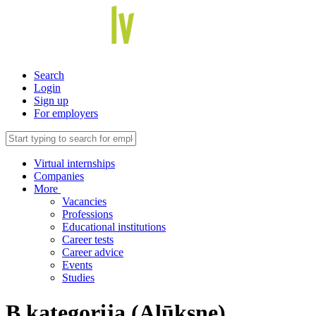
Search
Login
Sign up
For employers
Virtual internships
Companies
More
Vacancies
Professions
Educational institutions
Career tests
Career advice
Events
Studies
B kategorija (Alūksne)