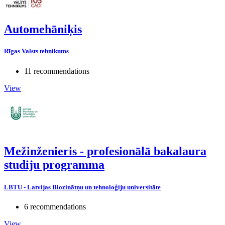
Automehāniķis
Rīgas Valsts tehnikums
11 recommendations
View
Mežinženieris - profesionālā bakalaura
studiju programma
LBTU - Latvijas Biozinātņu un tehnoloģiju universitāte
6 recommendations
View