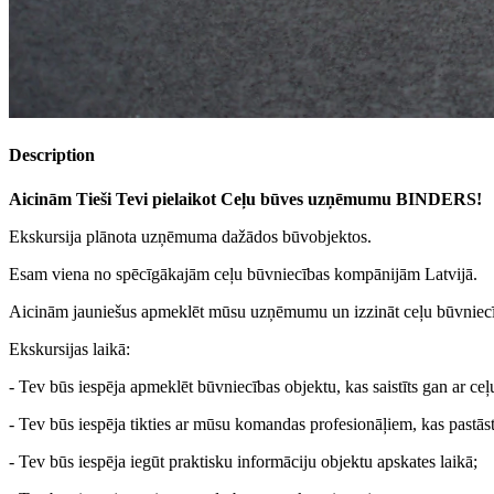
Description
Aicinām Tieši Tevi pielaikot Ceļu būves uzņēmumu BINDERS!
Ekskursija plānota uzņēmuma dažādos būvobjektos.
Esam viena no spēcīgākajām ceļu būvniecības kompānijām Latvijā.
Aicinām jauniešus apmeklēt mūsu uzņēmumu un izzināt ceļu būvniec
Ekskursijas laikā:
- Tev būs iespēja apmeklēt būvniecības objektu, kas saistīts gan ar ceļ
- Tev būs iespēja tikties ar mūsu komandas profesionāļiem, kas pastās
- Tev būs iespēja iegūt praktisku informāciju objektu apskates laikā;