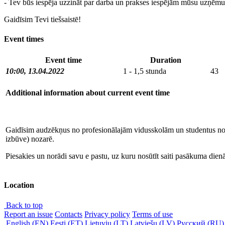
- Tev būs iespēja uzzināt par darba un prakses iespējām mūsu uzņēm
Gaidīsim Tevi tiešsaistē!
Event times
Event time
Duration
10:00, 13.04.2022
1 - 1,5 stunda
43
Additional information about current event time
Gaidīsim audzēkņus no profesionālajām vidusskolām un studentus no au
izbūve) nozarē.
Piesakies un norādi savu e pastu, uz kuru nosūtīt saiti pasākuma dien
Location
Back to top
Report an issue
Contacts
Privacy policy
Terms of use
English (EN)
Eesti (ET)
Lietuvių (LT)
Latviešu (LV)
Русский (RU)