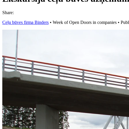
Share:
Ceļu būves firma Binders
•
Week of Open Doors in companies
•
Publ