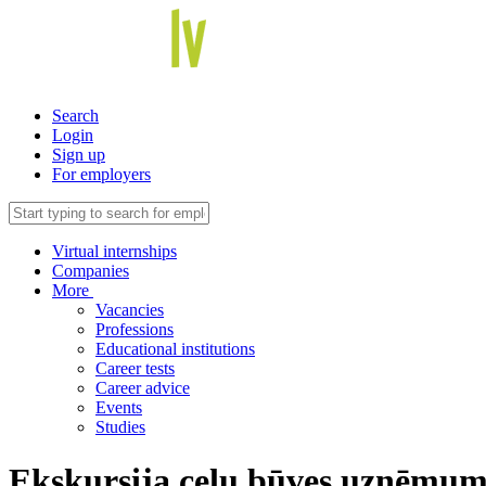
Search
Login
Sign up
For employers
Virtual internships
Companies
More
Vacancies
Professions
Educational institutions
Career tests
Career advice
Events
Studies
Ekskursija ceļu būves uzņēmum