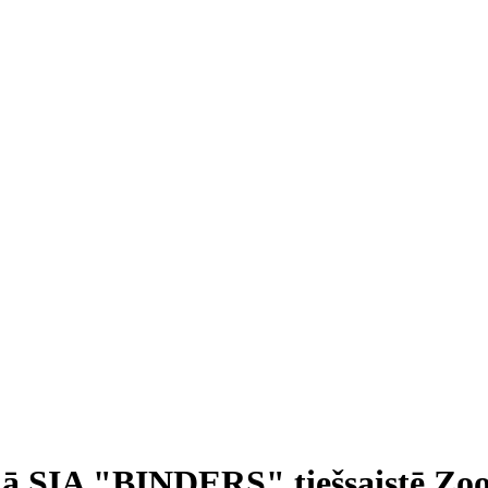
ā SIA "BINDERS" tiešsaistē Zo