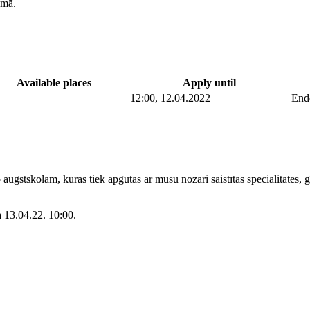
umā.
Available places
Apply until
12:00, 12.04.2022
End
gstskolām, kurās tiek apgūtas ar mūsu nozari saistītās specialitātes, 
ā 13.04.22. 10:00.