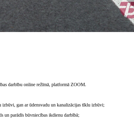
ības darbību online režīmā, platformā ZOOM.
u izbūvi, gan ar ūdensvadu un kanalizācijas tīklu izbūvi;
tīs un parādīs būvniecības ikdienu darbībā;