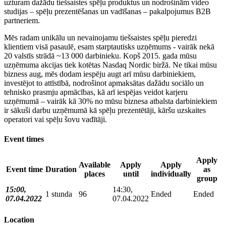
uzturam dažādu tiešsaistes spēļu produktus un nodrošinām video
studijas – spēļu prezentēšanas un vadīšanas – pakalpojumus B2B
partneriem.
Mēs radam unikālu un nevainojamu tiešsaistes spēļu pieredzi
klientiem visā pasaulē, esam starptautisks uzņēmums - vairāk nekā
20 valstīs strādā ~13 000 darbinieku. Kopš 2015. gada mūsu
uzņēmuma akcijas tiek kotētas Nasdaq Nordic biržā. Ne tikai mūsu
bizness aug, mēs dodam iespēju augt arī mūsu darbiniekiem,
investējot to attīstībā, nodrošinot apmaksātas dažādu sociālo un
tehnisko prasmju apmācības, kā arī iespējas veidot karjeru
uzņēmumā – vairāk kā 30% no mūsu biznesa atbalsta darbiniekiem
ir sākuši darbu uzņēmumā kā spēļu prezentētāji, kāršu uzskaites
operatori vai spēļu šovu vadītāji.
Event times
Apply
Available
Apply
Apply
Event time
Duration
as
places
until
individually
group
15:00,
14:30,
1 stunda
96
Ended
Ended
07.04.2022
07.04.2022
Location