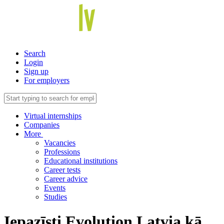
Search
Login
Sign up
For employers
Virtual internships
Companies
More
Vacancies
Professions
Educational institutions
Career tests
Career advice
Events
Studies
Iepazīsti Evolution Latvia kā