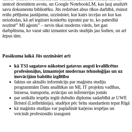
sintezē desmitiem avotu, un Google NotebookLM, kas ļauj analizēt
savu dokumentu bibliotēku. Jūs redzēsiet abus rīkus darbībā, risinot
reālu pētījuma jautājumu, uzzināsiet, kur katrs izceļas un kur kas
neizdodas, kā arī iegūsiet konkrētu izpratni par to, ko patiesībā
nozīmē” MI aģents” – nevis tikai moderns vārds, bet gan
darbplūsma, ko varat sākt izmantot savās studijās jau šodien, un arī
ārpus tām.
Pasākuma laikā Jūs uzzināsiet arī:
kā TSI sagatavo nākotnei gatavus augsti kvalificētus
profesionāļus, izmantojot modernas tehnoloģijas un uz
inovācijām balstītu izglītību
faktus un aktuālo informāciju par maģistra studiju
programmām Datu analītikas un MI, IT projektu vadības,
biznesa, transporta, aviācijas un inženierijas jomās
par unikālu iespēju iegūt dubulto diplomu sadarbībā ar UWE
Bristol (Lielbritānija), studējot pēc britu standartiem tepat Rīgā
kā maģistra studijas var paplašināt karjeras iespējas un
veicināt profesionālo izaugsmi