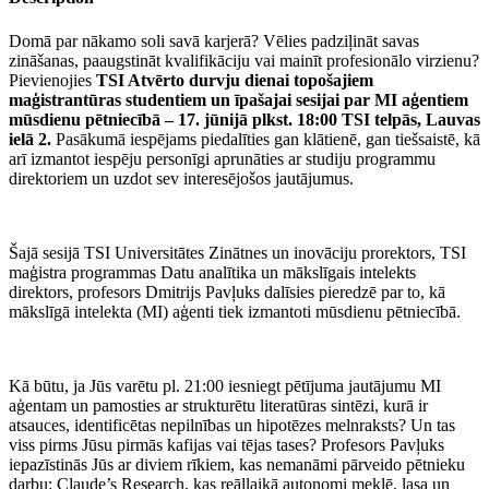
Domā par nākamo soli savā karjerā? Vēlies padziļināt savas
zināšanas, paaugstināt kvalifikāciju vai mainīt profesionālo virzienu?
Pievienojies
TSI Atvērto durvju dienai topošajiem
maģistrantūras studentiem un īpašajai sesijai par MI aģentiem
mūsdienu pētniecībā – 17. jūnijā plkst. 18:00 TSI telpās, Lauvas
ielā 2.
Pasākumā iespējams piedalīties gan klātienē, gan tiešsaistē, kā
arī izmantot iespēju personīgi aprunāties ar studiju programmu
direktoriem un uzdot sev interesējošos jautājumus.
Šajā sesijā TSI Universitātes Zinātnes un inovāciju prorektors, TSI
maģistra programmas Datu analītika un mākslīgais intelekts
direktors, profesors Dmitrijs Pavļuks dalīsies pieredzē par to, kā
mākslīgā intelekta (MI) aģenti tiek izmantoti mūsdienu pētniecībā.
Kā būtu, ja Jūs varētu pl. 21:00 iesniegt pētījuma jautājumu MI
aģentam un pamosties ar strukturētu literatūras sintēzi, kurā ir
atsauces, identificētas nepilnības un hipotēzes melnraksts? Un tas
viss pirms Jūsu pirmās kafijas vai tējas tases? Profesors Pavļuks
iepazīstinās Jūs ar diviem rīkiem, kas nemanāmi pārveido pētnieku
darbu: Claude’s Research, kas reāllaikā autonomi meklē, lasa un