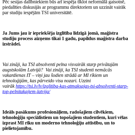
Pēc sesijas dalībniekiem būs arī iespēja tīklot neformālā gaisotnē,
piedalīties diskusijās ar programmu direktoriem un uzzināt vairāk
par studiju iespējām TSI universitātē.
Ja Jums jau ir iepriekšēja izglītība līdzīgā jomā, maģistra
studiju process aizņems tikai 1 gadu, papildus maģistra darba
izstrādei.
Vai zināji, ka TSI absolventi pelna visvairāk starp privātajām
augstskolām Latvijā? Vai zināji, ka TSI studenti nemācās
vakardienas IT – viņi jau šodien strādā ar MI rīkiem un
tehnoloģijām, kas pārveido visu nozari. Uzzini
vairāk
https://tsi.lv/lv/izglitiba-kas-atmaksajas-tsi-absolventi-starp-
top-pelnitakajiem-latvija/
Ideāls pasākums profesionāļiem, radošajiem cilvēkiem,
tehnoloģiju speciālistiem un topošajiem studentiem, kuri vēlas
izprast MI rīku un moderno tehnoloģiju attīstību, un to
pielietojamību.