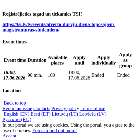
Reģistrējieties tagad un tiekamies TSI!
https://tsi.lv/lv/events/atverto-durvju-diena-toposajiem-
magistranturas-studentiem/
Event times
Apply
Available
Apply
Apply
Event time
Duration
as
places
until
individually
group
18:00,
18:00,
90 min.
100
Ended
Ended
17.06.2026
17.06.2026
Location
Back to top
Report an issue
Contacts
Privacy policy
Terms of use
English (EN)
Eesti (ET)
Lietuvių (LT)
Latviešu (LV)
Русский (RU)
In our portal we are using cookies. Using the portal, you agree to the
use of cookies.
You can find out more!
Accept