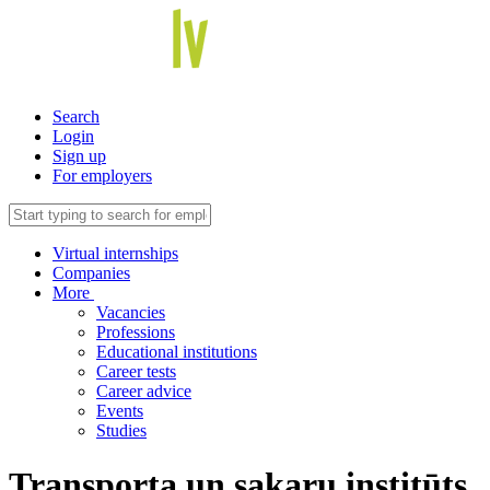
Search
Login
Sign up
For employers
Virtual internships
Companies
More
Vacancies
Professions
Educational institutions
Career tests
Career advice
Events
Studies
Transporta un sakaru institūts