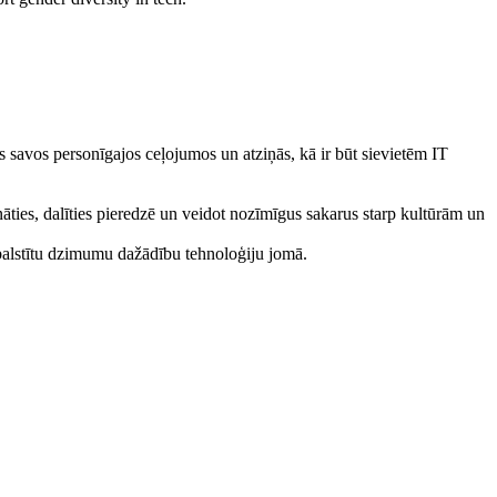
savos personīgajos ceļojumos un atziņās, kā ir būt sievietēm IT
nāties, dalīties pieredzē un veidot nozīmīgus sakarus starp kultūrām un
 atbalstītu dzimumu dažādību tehnoloģiju jomā.