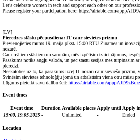
Let’s celebrate women in tech and support each other on our professio
Please register your participation here: https://airtable.com/a
[LV]
Pieredzes stāstu pēcpusdiena: IT caur sievietes prizmu
Pievienojieties mums 19. maijā plkst. 15:00 RTU Zinātnes un inovācij
nozarē.
Caur reāliem stāstiem un sarunām, mēs izpētīsim izaicinājumus, iespēja
Pasākums notiks angļu valodā, un pēc stāstu sesijas mēs turpināsim ar t
pieredzi.
Neskatoties uz to, ka pasākums izceļ IT nozari caur sieviešu prizmu, vis
Svinēsim sievietes tehnoloģiju jomā un atbalstīsim viena otru mūsu pro
Lūgums pieteikt savu dalību šeit:
https://airtable.com/apppAJD9z
Event times
Event time
Duration
Available places
Apply until
Apply in
15:00, 19.05.2025
-
Unlimited
-
Ended
Location