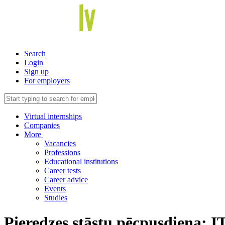
Search
Login
Sign up
For employers
Virtual internships
Companies
More
Vacancies
Professions
Educational institutions
Career tests
Career advice
Events
Studies
Pieredzes stāstu pēcpusdiena: IT