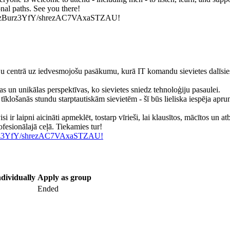
nal paths. See you there!
pppAJD9zBurz3YfY/shrezAC7VAxaSTZAU!
u centrā uz iedvesmojošu pasākumu, kurā IT komandu sievietes dalīsies 
s un unikālas perspektīvas, ko sievietes sniedz tehnoloģiju pasaulei.
īklošanās stundu starptautiskām sievietēm - šī būs lieliska iespēja apru
i ir laipni aicināti apmeklēt, tostarp vīrieši, lai klausītos, mācītos un
fesionālajā ceļā. Tiekamies tur!
Burz3YfY/shrezAC7VAxaSTZAU!
dividually
Apply as group
Ended