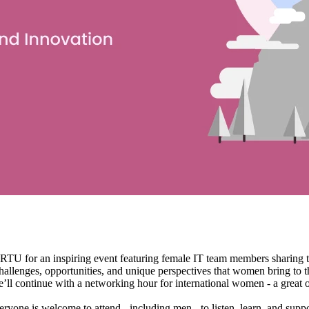
 RTU for an inspiring event featuring female IT team members sharing t
challenges, opportunities, and unique perspectives that women bring to 
 we’ll continue with a networking hour for international women - a great
ryone is welcome to attend - including men - to listen, learn, and suppo