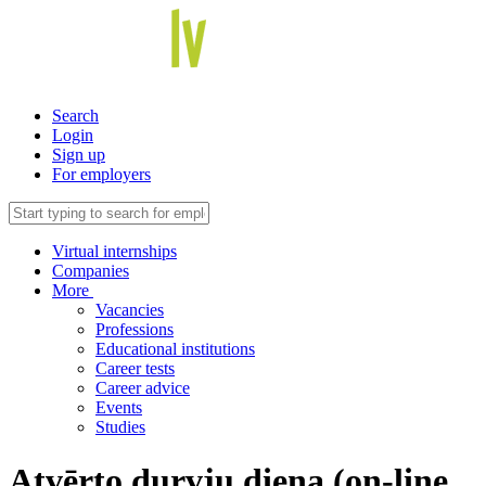
Search
Login
Sign up
For employers
Virtual internships
Companies
More
Vacancies
Professions
Educational institutions
Career tests
Career advice
Events
Studies
Atvērto durvju diena (on-line