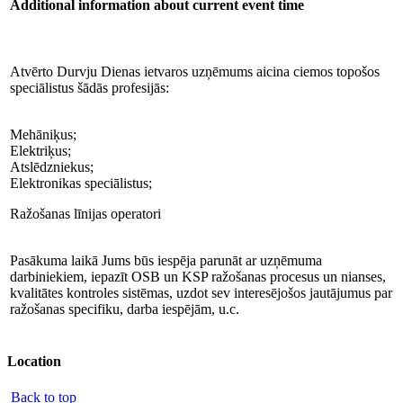
Additional information about current event time
Atvērto Durvju Dienas ietvaros uzņēmums aicina ciemos topošos
speciālistus šādās profesijās:
Mehāniķus;
Elektriķus;
Atslēdzniekus;
Elektronikas speciālistus;
Ražošanas līnijas operatori
Pasākuma laikā Jums būs iespēja parunāt ar uzņēmuma
darbiniekiem, iepazīt OSB un KSP ražošanas procesus un nianses,
kvalitātes kontroles sistēmas, uzdot sev interesējošos jautājumus par
ražošanas specifiku, darba iespējām, u.c.
Location
Back to top