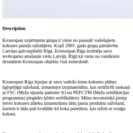
Description
Kronospan uzņēmumu grupa ir viens no pasaulē vadošajiem
koksnes paneļu ražotājiem. Kopš 2005. gada grupa pārstāvēta
Latvijas galvaspilsētā Rīgā. Kronospan Rīga iezīmēja savu
ievērojamo atrašanās vietu Latvijā, Rīgā kā viens no vairākiem
desmitiem Kronospan objektu visā zemeslodē.
Kronospan Riga lepojas ar savu vadošo lomu koksnes plātņu
ilgtspējīgā ražošanā, izmantojot izejmateriālus, kas sertificēti saskaņā
ar FSC (Meža stjuartu padome ®) un PEFCTM (Meža sertifikācijas
programma) piegādes ķēdes sertifikātiem. Mūsu novatoriskā pieeja
ietver koksnes atlieku izmantošanu tādu jaunu produktu ražošanā,
kuriem ir tāda pati kvalitāte kā koka paneļiem, kas ražoti ar svaigu
koksni.