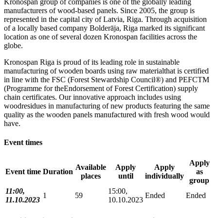
Kronospan group of companies is one of the globally leading
manufacturers of wood-based panels. Since 2005, the group is
represented in the capital city of Latvia, Riga. Through acquisition
of a locally based company Bolderāja, Riga marked its significant
location as one of several dozen Kronospan facilities across the
globe.
Kronospan Riga is proud of its leading role in sustainable
manufacturing of wooden boards using raw materialthat is certified
in line with the FSC (Forest Stewardship Council®) and PEFCTM
(Programme for theEndorsement of Forest Certification) supply
chain certificates. Our innovative approach includes using
woodresidues in manufacturing of new products featuring the same
quality as the wooden panels manufactured with fresh wood would
have.
Event times
Apply
Available
Apply
Apply
Event time
Duration
as
places
until
individually
group
11:00,
15:00,
1
59
Ended
Ended
11.10.2023
10.10.2023