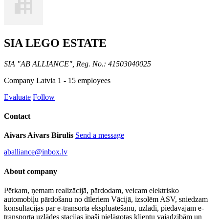
SIA LEGO ESTATE
SIA "AB ALLIANCE", Reg. No.: 41503040025
Company
Latvia
1 - 15 employees
Evaluate
Follow
Contact
Aivars Aivars Birulis
Send a message
aballiance@inbox.lv
About company
Pērkam, ņemam realizācijā, pārdodam, veicam elektrisko
automobiļu pārdošanu no dīleriem Vācijā, izsolēm ASV, sniedzam
konsultācijas par e-transorta ekspluatēšanu, uzlādi, piedāvājam e-
transporta uzlādes stacijas īpaši pielāgotas klientu vajadzībām un