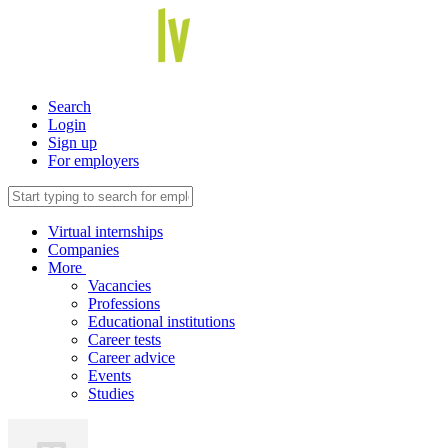
Search
Login
Sign up
For employers
Virtual internships
Companies
More
Vacancies
Professions
Educational institutions
Career tests
Career advice
Events
Studies