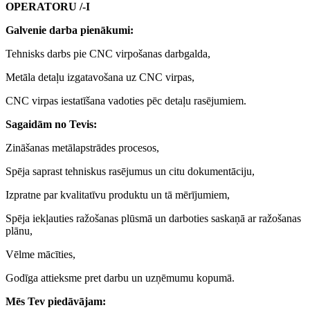
OPERATORU /-I
Galvenie darba pienākumi:
Tehnisks darbs pie CNC virpošanas darbgalda,
Metāla detaļu izgatavošana uz CNC virpas,
CNC virpas iestatīšana vadoties pēc detaļu rasējumiem.
Sagaidām no Tevis:
Zināšanas metālapstrādes procesos,
Spēja saprast tehniskus rasējumus un citu dokumentāciju,
Izpratne par kvalitatīvu produktu un tā mērījumiem,
Spēja iekļauties ražošanas plūsmā un darboties saskaņā ar ražošanas
plānu,
Vēlme mācīties,
Godīga attieksme pret darbu un uzņēmumu kopumā.
Mēs Tev piedāvājam: