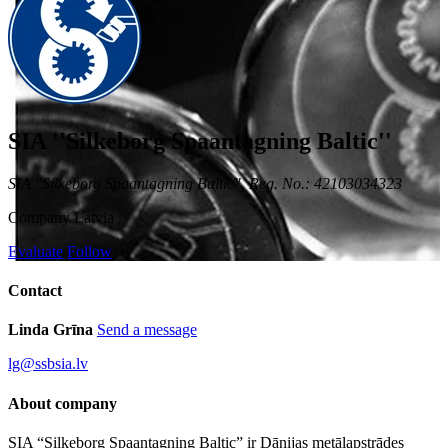
SIA ''Silkeborg Spaantagning Baltic''
SIA "Silkeborg Spaantagning Baltic", Reg. No.: 42103034323
Company
Latvia
Evaluate
Follow
Contact
Linda Grīna
Send a message
lg@ssbsia.lv
About company
SIA “Silkeborg Spaantagning Baltic” ir Dānijas metālapstrādes