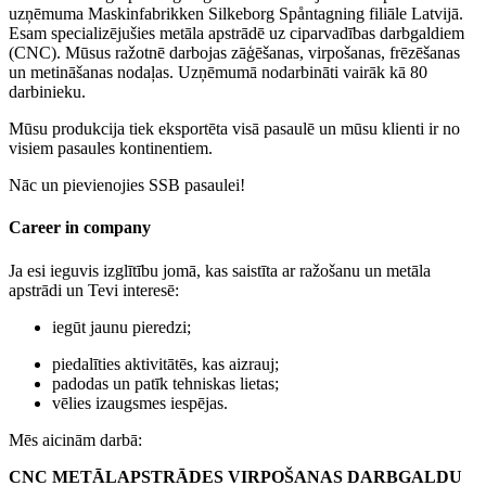
uzņēmuma Maskinfabrikken Silkeborg Spåntagning filiāle Latvijā.
Esam specializējušies metāla apstrādē uz ciparvadības darbgaldiem
(CNC). Mūsus ražotnē darbojas zāģēšanas, virpošanas, frēzēšanas
un metināšanas nodaļas. Uzņēmumā nodarbināti vairāk kā 80
darbinieku.
Mūsu produkcija tiek eksportēta visā pasaulē un mūsu klienti ir no
visiem pasaules kontinentiem.
Nāc un pievienojies SSB pasaulei!
Career in company
Ja esi ieguvis izglītību jomā, kas saistīta ar ražošanu un metāla
apstrādi un Tevi interesē:
iegūt jaunu pieredzi;
piedalīties aktivitātēs, kas aizrauj;
padodas un patīk tehniskas lietas;
vēlies izaugsmes iespējas.
Mēs aicinām darbā:
CNC METĀLAPSTRĀDES VIRPOŠANAS DARBGALDU