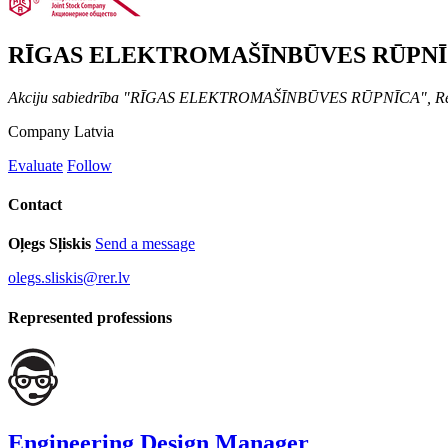
RĪGAS ELEKTROMAŠĪNBŪVES RŪPNĪ
Akciju sabiedrība "RĪGAS ELEKTROMAŠĪNBŪVES RŪPNĪCA", Reg
Company
Latvia
Evaluate
Follow
Contact
Oļegs Sļiskis
Send a message
olegs.sliskis@rer.lv
Represented professions
Engineering Design Manager