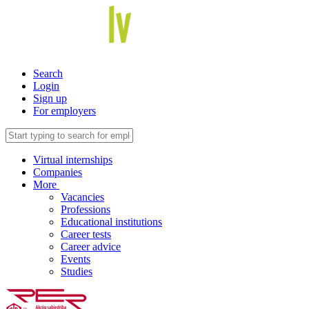
Search
Login
Sign up
For employers
Virtual internships
Companies
More
Vacancies
Professions
Educational institutions
Career tests
Career advice
Events
Studies