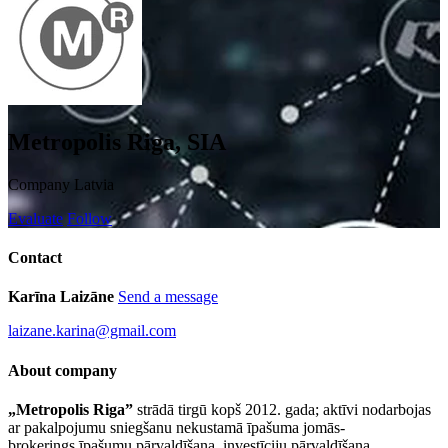
Metropolis Riga, SIA
Company
Latvia
Evaluate
Follow
Contact
Karīna Laizāne
Send a message
laizane.karina@gmail.com
About company
„Metropolis Riga”
strādā tirgū kopš 2012. gada; aktīvi nodarbojas
ar pakalpojumu sniegšanu nekustamā īpašuma jomās-
brokerings,īpašumu pārvaldīšana, investīciju pārvaldīšana