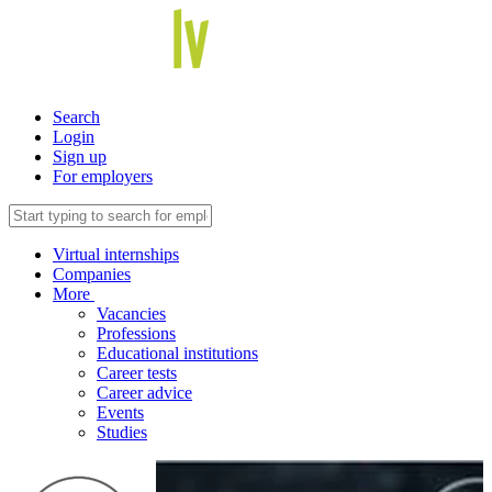
Search
Login
Sign up
For employers
Virtual internships
Companies
More
Vacancies
Professions
Educational institutions
Career tests
Career advice
Events
Studies