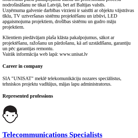
nodrošināšanu ne tikai Latvijā, bet arī Baltijas valstīs.
Uzņēmuma galvenie darbības virzieni ir saistīti ar objektu vājstrāvas
tīklu, TV uztveršanas sistēmu projektēšanu un izbūvi, LED
apgaismojuma projektiem, drošības sistēmu un gudro māju
projektiem.
Klientiem piedāvājam plaša klāsta pakalpojumus, sākot ar
projektēšanu, ražošanu un pārdošanu, kā arī uzstādīšanu, garantiju
un pēc garantijas remontu.
Vairāk informācija web lapā: www.unisat.lv
Career in company
SIA "UNISAT" meklē telekomunikāciju nozares speciālistus,
tehniskos projektu vadītājus, mājas lapu administratorus.
Represented professions
Telecommunications Specialists