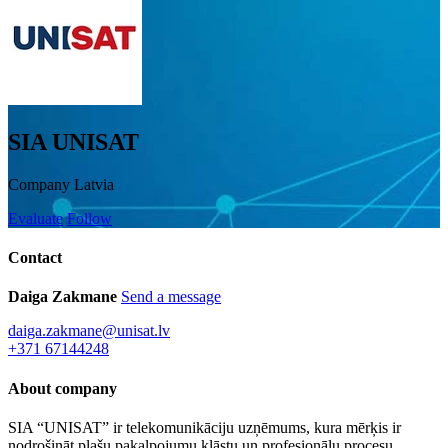
SIA UNISAT
Company
Latvia
Evaluate
Follow
Contact
Daiga Zakmane
Send a message
daiga.zakmane@unisat.lv
+371 67144248
About company
SIA “UNISAT” ir telekomunikāciju uzņēmums, kura mērķis ir
nodrošināt plašu pakalpojumu klāstu un profesionālu procesu