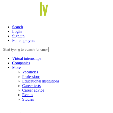
Search
Login
Sign up
For employers
Virtual internships
Companies
More
Vacancies
Professions
Educational institutions
Career tests
Career advice
Events
Studies