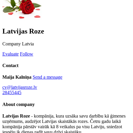
Latvijas Roze
Company
Latvia
Evaluate
Follow
Contact
Maija Kalniņa
Send a message
cv@latvijasroze.lv
28455445
About company
Latvijas Roze
- kompānija, kura uzsāka savu darbību kā ģimenes
uzņēmums, audzējot Latvijas skaistākās rozes. Četru gadu laikā
kompānija pārstāv vairāk kā 8 veikalus pa visu Latviju, sniedzot
iespēju ik dienas radīt savu dzīvi skaistāku.