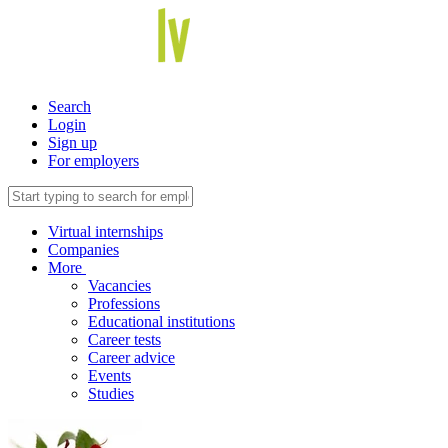
Search
Login
Sign up
For employers
Virtual internships
Companies
More
Vacancies
Professions
Educational institutions
Career tests
Career advice
Events
Studies