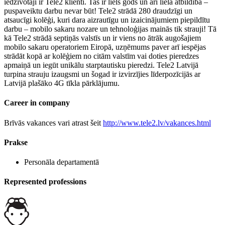
iedzīvotāji ir Tele2 klienti. Tas ir liels gods un arī liela atbildība –
puspaveiktu darbu nevar būt! Tele2 strādā 280 draudzīgi un
atsaucīgi kolēģi, kuri dara aizrautīgu un izaicinājumiem piepildītu
darbu – mobilo sakaru nozare un tehnoloģijas mainās tik strauji! Tā
kā Tele2 strādā septiņās valstīs un ir viens no ātrāk augošajiem
mobilo sakaru operatoriem Eiropā, uzņēmums paver arī iespējas
strādāt kopā ar kolēģiem no citām valstīm vai doties pieredzes
apmaiņā un iegūt unikālu starptautisku pieredzi. Tele2 Latvijā
turpina strauju izaugsmi un šogad ir izvirzījies līderpozīcijās ar
Latvijā plašāko 4G tīkla pārklājumu.
Career in company
Brīvās vakances vari atrast šeit
http://www.tele2.lv/vakances.html
Prakse
Personāla departamentā
Represented professions