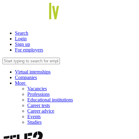
Search
Login
Sign up
For employers
Virtual internships
Companies
More
Vacancies
Professions
Educational institutions
Career tests
Career advice
Events
Studies