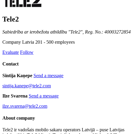
Tele2
Sabiedrība ar ierobežotu atbildību "Tele2", Reg. No.: 40003272854
Company
Latvia
201 - 500 employees
Evaluate
Follow
Contact
Sintija Kaņepe
Send a message
sintija.kanepe@tele2.com
Ilze Svarena
Send a message
ilze.svarena@tele2.com
About company
Tele2 ir vadošais mobilo sakaru operators Latvijā – puse Latvijas