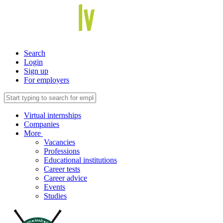
Search
Login
Sign up
For employers
Virtual internships
Companies
More
Vacancies
Professions
Educational institutions
Career tests
Career advice
Events
Studies