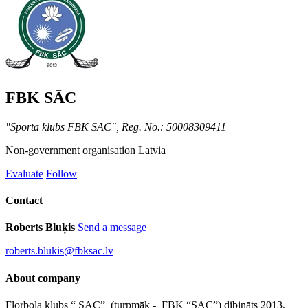
FBK SĀC
"Sporta klubs FBK SĀC", Reg. No.: 50008309411
Non-government organisation
Latvia
Evaluate
Follow
Contact
Roberts Bluķis
Send a message
roberts.blukis@fbksac.lv
About company
Florbola klubs “ SĀC” (turpmāk - FBK “SĀC”) dibināts 2013.