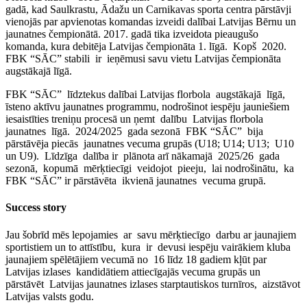
gadā, kad Saulkrastu, Ādažu un Carnikavas sporta centra pārstāvji
vienojās par apvienotas komandas izveidi dalībai Latvijas Bērnu un
jaunatnes čempionātā. 2017. gadā tika izveidota pieaugušo
komanda, kura debitēja Latvijas čempionāta 1. līgā. Kopš 2020.
FBK “SĀC” stabili ir ieņēmusi savu vietu Latvijas čempionāta
augstākajā līgā.
FBK “SĀC” līdztekus dalībai Latvijas florbola augstākajā līgā,
īsteno aktīvu jaunatnes programmu, nodrošinot iespēju jauniešiem
iesaistīties treniņu procesā un ņemt dalību Latvijas florbola
jaunatnes līgā. 2024/2025 gada sezonā FBK “SĀC” bija
pārstāvēja piecās jaunatnes vecuma grupās (U18; U14; U13; U10
un U9). Līdzīga dalība ir plānota arī nākamajā 2025/26 gada
sezonā, kopumā mērķtiecīgi veidojot pieeju, lai nodrošinātu, ka
FBK “SĀC” ir pārstāvēta ikvienā jaunatnes vecuma grupā.
Success story
Jau šobrīd mēs lepojamies ar savu mērķtiecīgo darbu ar jaunajiem
sportistiem un to attīstību, kura ir devusi iespēju vairākiem kluba
jaunajiem spēlētājiem vecumā no 16 līdz 18 gadiem kļūt par
Latvijas izlases kandidātiem attiecīgajās vecuma grupās un
pārstāvēt Latvijas jaunatnes izlases starptautiskos turnīros, aizstāvot
Latvijas valsts godu.