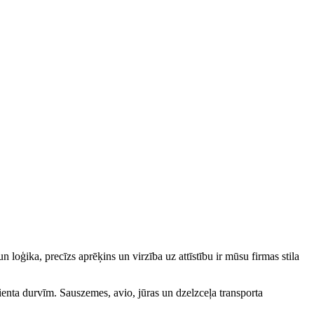
 loģika, precīzs aprēķins un virzība uz attīstību ir mūsu firmas stila
ienta durvīm. Sauszemes, avio, jūras un dzelzceļa transporta