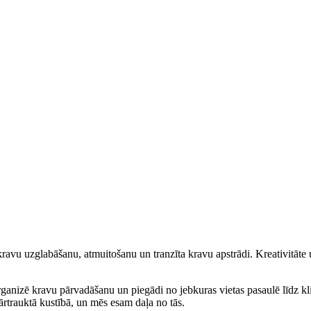
avu uzglabāšanu, atmuitošanu un tranzīta kravu apstrādi. Kreativitāte un
rganizē kravu pārvadāšanu un piegādi no jebkuras vietas pasaulē līdz kl
ārtrauktā kustībā, un mēs esam daļa no tās.