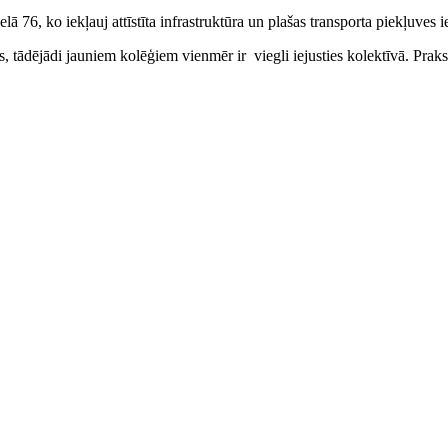
6, ko iekļauj attīstīta infrastruktūra un plašas transporta piekļuves i
 tādējādi jauniem kolēģiem vienmēr ir viegli iejusties kolektīvā. Prakse