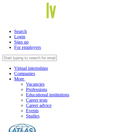
Search
Login
Sign up
For employers
Virtual internships
Companies
More
Vacancies
Professions
Educational institutions
Career tests
Career advice
Events
Studies