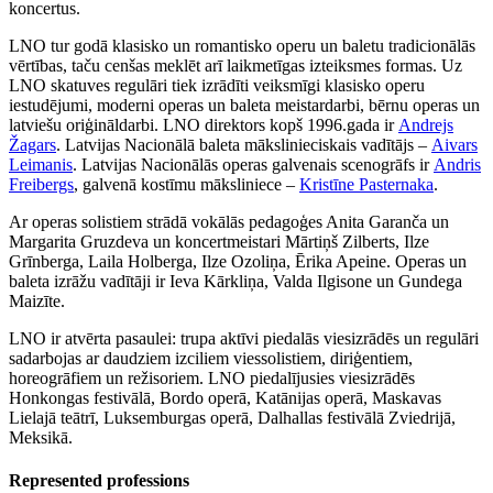
koncertus.
LNO tur godā klasisko un romantisko operu un baletu tradicionālās
vērtības, taču cenšas meklēt arī laikmetīgas izteiksmes formas. Uz
LNO skatuves regulāri tiek izrādīti veiksmīgi klasisko operu
iestudējumi, moderni operas un baleta meistardarbi, bērnu operas un
latviešu oriģināldarbi. LNO direktors kopš 1996.gada ir
Andrejs
Žagars
. Latvijas Nacionālā baleta mākslinieciskais vadītājs –
Aivars
Leimanis
. Latvijas Nacionālās operas galvenais scenogrāfs ir
Andris
Freibergs
, galvenā kostīmu māksliniece –
Kristīne Pasternaka
.
Ar operas solistiem strādā vokālās pedagoģes Anita Garanča un
Margarita Gruzdeva un koncertmeistari Mārtiņš Zilberts, Ilze
Grīnberga, Laila Holberga, Ilze Ozoliņa, Ērika Apeine. Operas un
baleta izrāžu vadītāji ir Ieva Kārkliņa, Valda Ilgisone un Gundega
Maizīte.
LNO ir atvērta pasaulei: trupa aktīvi piedalās viesizrādēs un regulāri
sadarbojas ar daudziem izciliem viessolistiem, diriģentiem,
horeogrāfiem un režisoriem. LNO piedalījusies viesizrādēs
Honkongas festivālā, Bordo operā, Katānijas operā, Maskavas
Lielajā teātrī, Luksemburgas operā, Dalhallas festivālā Zviedrijā,
Meksikā.
Represented professions