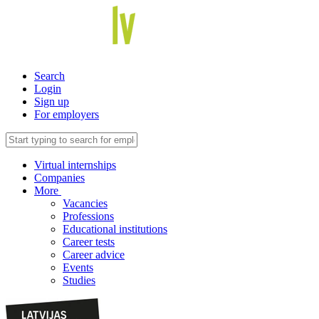
Search
Login
Sign up
For employers
Virtual internships
Companies
More
Vacancies
Professions
Educational institutions
Career tests
Career advice
Events
Studies