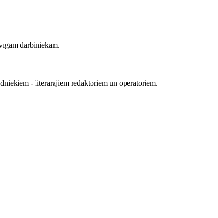
āvīgam darbiniekam.
odniekiem - literarajiem redaktoriem un operatoriem.