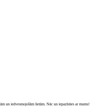
istām un iedvesmojošām lietām. Nāc un iepazīsties ar mums!