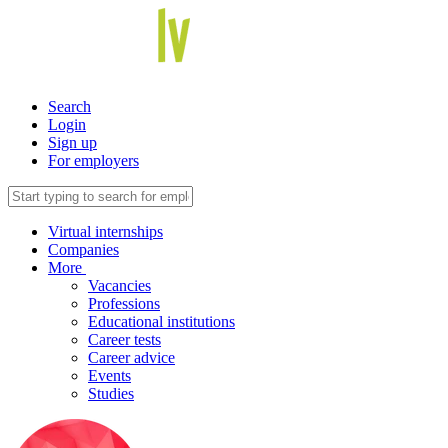
Search
Login
Sign up
For employers
Virtual internships
Companies
More
Vacancies
Professions
Educational institutions
Career tests
Career advice
Events
Studies