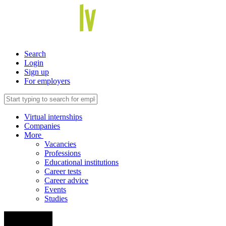
Search
Login
Sign up
For employers
Virtual internships
Companies
More
Vacancies
Professions
Educational institutions
Career tests
Career advice
Events
Studies