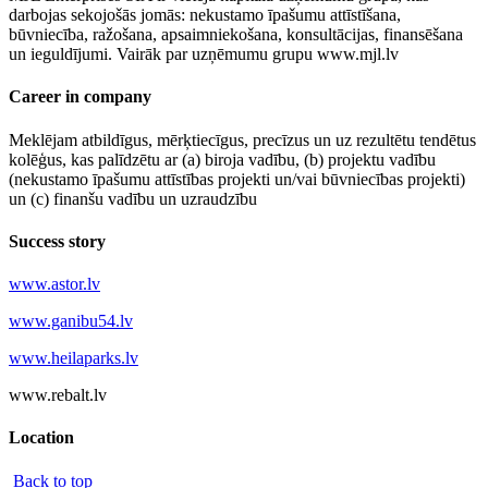
darbojas sekojošās jomās: nekustamo īpašumu attīstīšana,
būvniecība, ražošana, apsaimniekošana, konsultācijas, finansēšana
un ieguldījumi. Vairāk par uzņēmumu grupu www.mjl.lv
Career in company
Meklējam atbildīgus, mērķtiecīgus, precīzus un uz rezultētu tendētus
kolēģus, kas palīdzētu ar (a) biroja vadību, (b) projektu vadību
(nekustamo īpašumu attīstības projekti un/vai būvniecības projekti)
un (c) finanšu vadību un uzraudzību
Success story
www.astor.lv
www.ganibu54.lv
www.heilaparks.lv
www.rebalt.lv
Location
Back to top