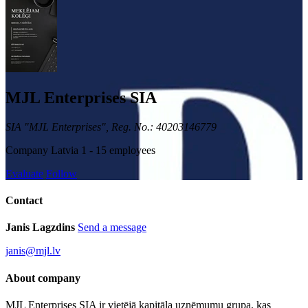
MJL Enterprises SIA
SIA "MJL Enterprises", Reg. No.: 40203146779
Company
Latvia
1 - 15 employees
Evaluate
Follow
Contact
Janis Lagzdins
Send a message
janis@mjl.lv
About company
MJL Enterprises SIA ir vietējā kapitāla uzņēmumu grupa, kas