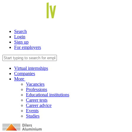
Search
Login
Sign up
For employers
Virtual internships
Companies
More
Vacancies
Professions
Educational institutions
Career tests
Career advice
Events
Studies