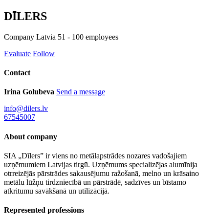
DĪLERS
Company
Latvia
51 - 100 employees
Evaluate
Follow
Contact
Irina Golubeva
Send a message
info@dilers.lv
67545007
About company
SIA „Dīlers” ir viens no metālapstrādes nozares vadošajiem
uzņēmumiem Latvijas tirgū. Uzņēmums specializējas alumīnija
otrreizējās pārstrādes sakausējumu ražošanā, melno un krāsaino
metālu lūžņu tirdzniecībā un pārstrādē, sadzīves un bīstamo
atkritumu savākšanā un utilizācijā.
Represented professions