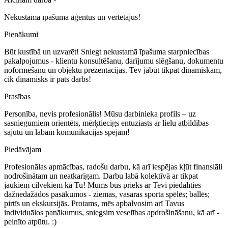
Nekustamā īpašuma aģentus un vērtētājus!
Pienākumi
Būt kustībā un uzvarēt! Sniegt nekustamā īpašuma starpniecības
pakalpojumus - klientu konsultēšanu, darījumu slēgšanu, dokumentu
noformēšanu un objektu prezentācijas. Tev jābūt tikpat dinamiskam,
cik dinamisks ir pats darbs!
Prasības
Personība, nevis profesionālis! Mūsu darbinieka profils – uz
sasniegumiem orientēts, mērķtiecīgs entuziasts ar lielu atbildības
sajūtu un labām komunikācijas spējām!
Piedāvājam
Profesionālas apmācības, radošu darbu, kā arī iespējas kļūt finansiāli
nodrošinātam un neatkarīgam. Darbu labā kolektīvā ar tikpat
jaukiem cilvēkiem kā Tu! Mums būs prieks ar Tevi piedalīties
dažnedažādos pasākumos - ziemas, vasaras sporta spēlēs; ballēs;
pirtīs un ekskursijās. Protams, mēs apbalvosim arī Tavus
individuālos panākumus, sniegsim veselības apdrošināšanu, kā arī -
pelnīto atpūtu. :)