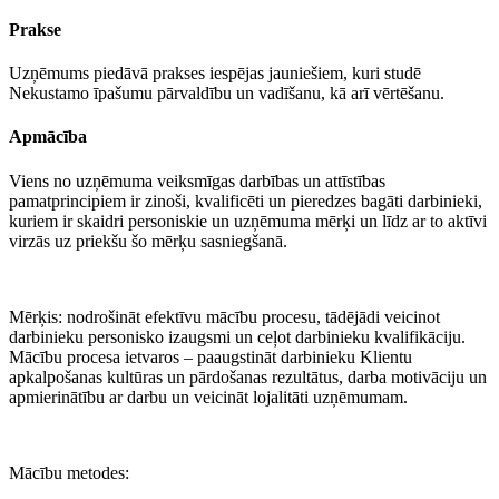
Prakse
Uzņēmums piedāvā prakses iespējas jauniešiem, kuri studē
Nekustamo īpašumu pārvaldību un vadīšanu, kā arī vērtēšanu.
Apmācība
Viens no uzņēmuma veiksmīgas darbības un attīstības
pamatprincipiem ir zinoši, kvalificēti un pieredzes bagāti darbinieki,
kuriem ir skaidri personiskie un uzņēmuma mērķi un līdz ar to aktīvi
virzās uz priekšu šo mērķu sasniegšanā.
Mērķis: nodrošināt efektīvu mācību procesu, tādējādi veicinot
darbinieku personisko izaugsmi un ceļot darbinieku kvalifikāciju.
Mācību procesa ietvaros – paaugstināt darbinieku Klientu
apkalpošanas kultūras un pārdošanas rezultātus, darba motivāciju un
apmierinātību ar darbu un veicināt lojalitāti uzņēmumam.
Mācību metodes: