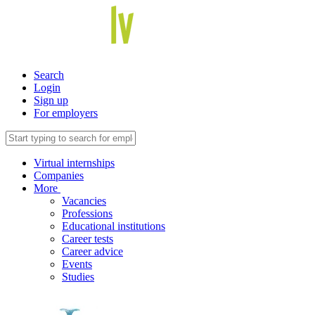
Search
Login
Sign up
For employers
Virtual internships
Companies
More
Vacancies
Professions
Educational institutions
Career tests
Career advice
Events
Studies