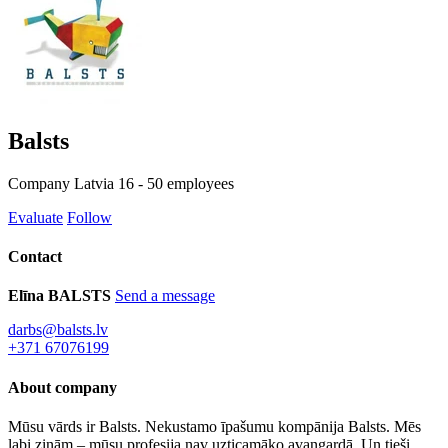
Balsts
Company
Latvia
16 - 50 employees
Evaluate
Follow
Contact
Elīna BALSTS
Send a message
darbs@balsts.lv
+371 67076199
About company
Mūsu vārds ir Balsts. Nekustamo īpašumu kompānija Balsts. Mēs
labi zinām – mūsu profesija nav uzticamāko avangardā. Un tieši