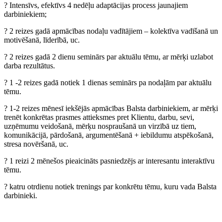
? Intensīvs, efektīvs 4 nedēļu adaptācijas process jaunajiem
darbiniekiem;
? 2 reizes gadā apmācības nodaļu vadītājiem – kolektīva vadīšanā un
motivēšanā, līderībā, uc.
? 2 reizes gadā 2 dienu seminārs par aktuālu tēmu, ar mērķi uzlabot
darba rezultātus.
? 1 -2 reizes gadā notiek 1 dienas seminārs pa nodaļām par aktuālu
tēmu.
? 1-2 reizes mēnesī iekšējās apmācības Balsta darbiniekiem, ar mērķi
trenēt konkrētas prasmes attieksmes pret Klientu, darbu, sevi,
uzņēmumu veidošanā, mērķu nospraušanā un virzībā uz tiem,
komunikācijā, pārdošanā, argumentēšanā + iebildumu atspēkošanā,
stresa novēršanā, uc.
? 1 reizi 2 mēnešos pieaicināts pasniedzējs ar interesantu interaktīvu
tēmu.
? katru otrdienu notiek trenings par konkrētu tēmu, kuru vada Balsta
darbinieki.