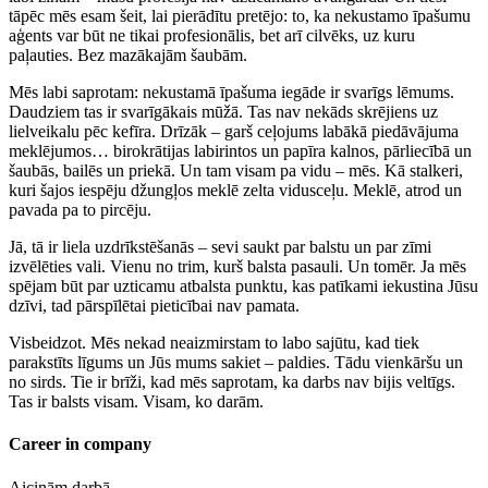
tāpēc mēs esam šeit, lai pierādītu pretējo: to, ka nekustamo īpašumu
aģents var būt ne tikai profesionālis, bet arī cilvēks, uz kuru
paļauties. Bez mazākajām šaubām.
Mēs labi saprotam: nekustamā īpašuma iegāde ir svarīgs lēmums.
Daudziem tas ir svarīgākais mūžā. Tas nav nekāds skrējiens uz
lielveikalu pēc kefīra. Drīzāk – garš ceļojums labākā piedāvājuma
meklējumos… birokrātijas labirintos un papīra kalnos, pārliecībā un
šaubās, bailēs un priekā. Un tam visam pa vidu – mēs. Kā stalkeri,
kuri šajos iespēju džungļos meklē zelta vidusceļu. Meklē, atrod un
pavada pa to pircēju.
Jā, tā ir liela uzdrīkstēšanās – sevi saukt par balstu un par zīmi
izvēlēties vali. Vienu no trim, kurš balsta pasauli. Un tomēr. Ja mēs
spējam būt par uzticamu atbalsta punktu, kas patīkami iekustina Jūsu
dzīvi, tad pārspīlētai pieticībai nav pamata.
Visbeidzot. Mēs nekad neaizmirstam to labo sajūtu, kad tiek
parakstīts līgums un Jūs mums sakiet – paldies. Tādu vienkāršu un
no sirds. Tie ir brīži, kad mēs saprotam, ka darbs nav bijis veltīgs.
Tas ir balsts visam. Visam, ko darām.
Career in company
Aicinām darbā -