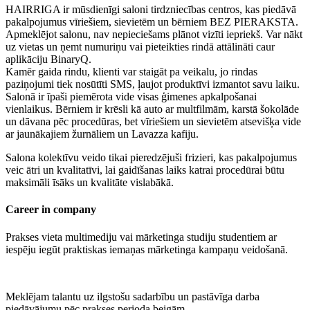
HAIRRIGA ir mūsdienīgi saloni tirdzniecības centros, kas piedāvā
pakalpojumus vīriešiem, sievietēm un bērniem BEZ PIERAKSTA.
Apmeklējot salonu, nav nepieciešams plānot vizīti iepriekš. Var nākt
uz vietas un ņemt numuriņu vai pieteikties rindā attālināti caur
aplikāciju BinaryQ.
Kamēr gaida rindu, klienti var staigāt pa veikalu, jo rindas
paziņojumi tiek nosūtīti SMS, ļaujot produktīvi izmantot savu laiku.
Salonā ir īpaši piemērota vide visas ģimenes apkalpošanai
vienlaikus. Bērniem ir krēsli kā auto ar multfilmām, karstā šokolāde
un dāvana pēc procedūras, bet vīriešiem un sievietēm atsevišķa vide
ar jaunākajiem žurnāliem un Lavazza kafiju.
Salona kolektīvu veido tikai pieredzējuši frizieri, kas pakalpojumus
veic ātri un kvalitatīvi, lai gaidīšanas laiks katrai procedūrai būtu
maksimāli īsāks un kvalitāte vislabākā.
Career in company
Prakses vieta multimediju vai mārketinga studiju studentiem ar
iespēju iegūt praktiskas iemaņas mārketinga kampaņu veidošanā.
Meklējam talantu uz ilgstošu sadarbību un pastāvīga darba
piedāvājumu pēc prakses perioda beigām.