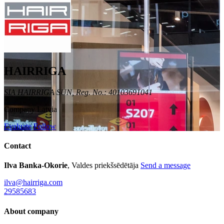
HAIRRIGA
SIA HAIRRIGA SUN, Reg. No.: 40103691041
Company
Latvia
Evaluate
Follow
Contact
Ilva Banka-Okorie
, Valdes priekšsēdētāja
Send a message
ilva@hairriga.com
29585683
About company