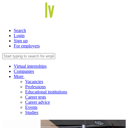
Search
Login
Sign up
For employers
Virtual internships
Companies
More
Vacancies
Professions
Educational institutions
Career tests
Career advice
Events
Studies