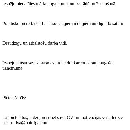
Iespēju piedalīties mārketinga kampaņu izstrādē un īstenošanā.
Praktisku pieredzi darbā ar sociālajiem medijiem un digitālo saturu.
Draudzīgu un atbalstošu darba vidi.
Iespēju attīstīt savas prasmes un veidot karjeru strauji augošā
uzņēmumā.
Pieteikšanās:
Lai pieteiktos, lūdzu, nosūtiet savu CV un motivācijas vēstuli uz e-
pastu: Ilva@hairriga.com