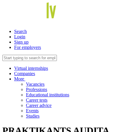
Search
Login
Sign up
For employers
Virtual internships
Companies
More
Vacancies
Professions
Educational institutions
Career tests
Career advice
Events
Studies
PRAKTIKANTS AUDITA