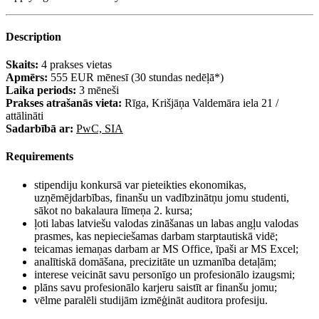
Description
Skaits:
4 prakses vietas
Apmērs:
555 EUR mēnesī (30 stundas nedēļā*)
Laika periods:
3 mēneši
Prakses atrašanās vieta:
Rīga, Krišjāņa Valdemāra iela 21 /
attālināti
Sadarbībā ar:
PwC, SIA
Requirements
stipendiju konkursā var pieteikties ekonomikas,
uzņēmējdarbības, finanšu un vadībzinātņu jomu studenti,
sākot no bakalaura līmeņa 2. kursa;
ļoti labas latviešu valodas zināšanas un labas angļu valodas
prasmes, kas nepieciešamas darbam starptautiskā vidē;
teicamas iemaņas darbam ar MS Office, īpaši ar MS Excel;
analītiskā domāšana, precizitāte un uzmanība detaļām;
interese veicināt savu personīgo un profesionālo izaugsmi;
plāns savu profesionālo karjeru saistīt ar finanšu jomu;
vēlme paralēli studijām izmēģināt auditora profesiju.