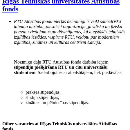
Rīgas Tehniskās universitātes Attīstības
fonds
RTU Attīstības fonda mērķis nemainīgi ir veikt sabiedriskā
labuma darbību, piesaistīt organizāciju, juridisku un fizisku
personu ziedojumus un dāvinājumus, lai augstākās tehniskās
izglītības iestādes, vispirms RTU, veidotu par moderniem
izglītības, zinātnes un kultūras centriem Latvijā.
Nozīmīgu daļu RTU Attīstības fonda darbībā ieņem
stipendiju piešķiršana RTU un citu universitāšu
studentiem
. Sadarbojoties ar atbalstītājiem, tiek piedāvātas:
prakses stipendijas;
studiju stipendijas;
zinātnes un pētniecības stipendijas.
Other vacancies at Rīgas Tehniskās universitātes Attīstības
fonds