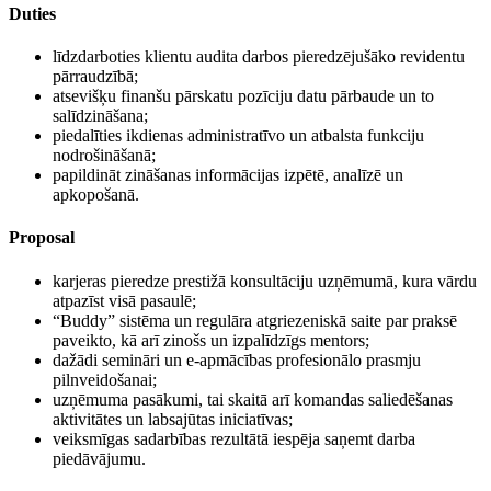
Duties
līdzdarboties klientu audita darbos pieredzējušāko revidentu
pārraudzībā;
atsevišķu finanšu pārskatu pozīciju datu pārbaude un to
salīdzināšana;
piedalīties ikdienas administratīvo un atbalsta funkciju
nodrošināšanā;
papildināt zināšanas informācijas izpētē, analīzē un
apkopošanā.
Proposal
karjeras pieredze prestižā konsultāciju uzņēmumā, kura vārdu
atpazīst visā pasaulē;
“Buddy” sistēma un regulāra atgriezeniskā saite par praksē
paveikto, kā arī zinošs un izpalīdzīgs mentors;
dažādi semināri un e-apmācības profesionālo prasmju
pilnveidošanai;
uzņēmuma pasākumi, tai skaitā arī komandas saliedēšanas
aktivitātes un labsajūtas iniciatīvas;
veiksmīgas sadarbības rezultātā iespēja saņemt darba
piedāvājumu.