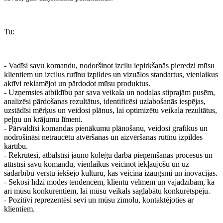
Tu:
- Vadīsi savu komandu, nodoršinot izcilu iepirkšanās pieredzi mūsu
klientiem un izcilus rutīnu izpildes un vizuālos standartus, vienlaikus
aktīvi reklamējot un pārdodot mūsu produktus.
- Uzņemsies atbildību par sava veikala un nodaļas stiprajām pusēm,
analizēsi pārdošanas rezultātus, identificēsi uzlabošanās iespējas,
uzstādīsi mērķus un veidosi plānus, lai optimizētu veikala rezultātus,
peļņu un krājumu līmeni.
- Pārvaldīsi komandas pienākumu plānošanu, veidosi grafikus un
nodrošināsi netraucētu atvēršanas un aizvēršanas rutīnu izpildes
kārtību.
- Rekrutēsi, atbalstīsi jauno kolēģu darbā pieņemšanas procesus un
attīstīsi savu komandu, vienlaikus veicinot iekļaujošu un uz
sadarbību vērstu iekšējo kultūru, kas veicina izaugsmi un inovācijas.
- Sekosi līdzi modes tendencēm, klientu vēlmēm un vajadzībām, kā
arī mūsu konkurentiem, lai mūsu veikals saglabātu konkurētspēju.
- Pozitīvi reprezentēsi sevi un mūsu zīmolu, kontaktējoties ar
klientiem.