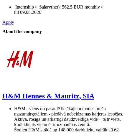
Internship •
Salary(net): 562.5 EUR monthly •
till 09.08.2026
Apply
About the company
H&M Hennes & Mauritz, SIA
H&M - viens no pasaulē lielākajiem modes preču
mazumtirgotājiem - piedāvā nebeidzamas karjeras iespējas.
Aktīva, rosīga un ārkārtīgi daudzveidīga vide – tā ir vieta,
kurā klients vienmēr ir uzmanības centrā.
Šodien H&M strādā ap 148,000 darbinieku vairāk kā 62