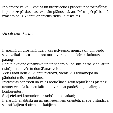
Ir pieredze veikalu vadībā un tirdzniecības procesu nodrošināšanā;
Ir pieredze pārdošanas rezultātu plānošanā, analīzē un pēcpārbaudē,
izmantojot uz klientu orientētus rīkus un atskaites.
Un cilvēkus, kuri…​
Ir spēcīgi un drosmīgi līderi, kas iedvesmo, apmāca un pilnveido
savu veikala komandu, esot mūsu vērtību un iekšējās kultūras
paraugs;
Labi funkcionē dinamiskā un uz sadarbību balstītā darba vidē, ar uz
risinājumiem vērstu domāšanas veidu;
Vēlas radīt lielisku klientu pieredzi, vienlaikus reklamējot un
pārdodot mūsu produktus;
Interesējas par modi un vēlas nodrošināt izcilu iepirkšanās pieredzi,
uzturēt veikala komercialitāti un veicināt pārdošanu, analizējot
konkurentus;
Spēj efektīvi komunicēt, ir radoši un zinātkāri;
Ir elastīgi, analītiski un uz sasniegumiem orientēti, ar spēju strādāt ar
statistiskajiem datiem un skaitļiem.