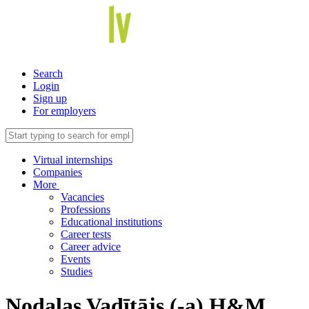
Search
Login
Sign up
For employers
Virtual internships
Companies
More
Vacancies
Professions
Educational institutions
Career tests
Career advice
Events
Studies
Nodalas Vadītājs (-a) H&M