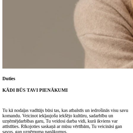
Duties
KĀDI BŪS TAVI PIENĀKUMI
Tu kā nodaļas vadītājs būsi tas, kas atbalstīs un iedrošinās visu savu
komandu. Veicinot iekļaujošu iekšējo kultūru, sadarbību un
uzņēmējdarbības garu, Tu veidosi darba vidi, kurā ikviens var
attīstīties. Rīkojoties saskaņā ar mūsu vērtībām, Tu veicināsi gan
savus, gan uzņēmuma panākumus.