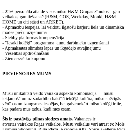
- 25% personāla atlaide visos mūsu H&M Grupas zīmolos – gan
veikalos, gan tiešsaistē (H&M, COS, Weekday, Monki, H&M
HOME un citi stāsti un ARKET).
- Apmācību iespējas, lai veidotu ilgstošu karjeru lielā un dinamiskā
modes preču uzņēmumā
- Stebby platformas kompensācija
- "Iesaki kolēģi" programma jaunu darbinieku uzņemšanai
- Apmaksātas slimības lapas un ikgadējo atvaļinājumu
- Veselības apdrošināšanu
- Ziemassvētku kuponu
PIEVIENOJIES MUMS
Mūsu unikalitāti veido vairāku aspektu kombinācija — mūsu
iekļaujošā un uz sadarbību balstītā iekšējā kultūra, mūsu spēcīgās
vērtības un izaugsmes iespējas, bet galvenokārt mūsu kolēģi ir tie,
kas padara mūs tādus, kādi mēs esam.
Šis ir pastāvīgs pilnas slodzes amats.
Vakances ir
atvērtas vairākos Rīgas veikalos. Mūsu veikalus vari atrast t/c Mols,
Domina Shopping, Rīga Plaza, Akropole Alfa, Spice, Galleria Riga