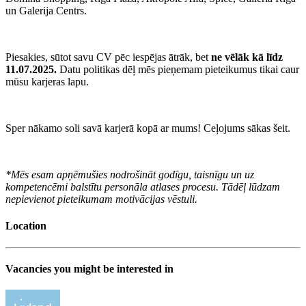
un Galerija Centrs.
Piesakies, sūtot savu CV pēc iespējas ātrāk, bet
ne vēlāk kā līdz
11.07.2025.
Datu politikas dēļ mēs pieņemam pieteikumus tikai caur
mūsu karjeras lapu.
Sper nākamo soli savā karjerā kopā ar mums! Ceļojums sākas šeit.
*Mēs esam apņēmušies nodrošināt godīgu, taisnīgu un uz
kompetencēmi balstītu personāla atlases procesu. Tādēļ lūdzam
nepievienot pieteikumam motivācijas vēstuli.
Location
Vacancies you might be interested in