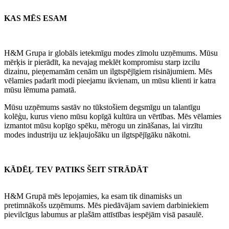
KAS MĒS ESAM
H&M Grupa ir globāls ietekmīgu modes zīmolu uzņēmums. Mūsu
mērķis ir pierādīt, ka nevajag meklēt kompromisu starp izcilu
dizainu, pieņemamām cenām un ilgtspējīgiem risinājumiem. Mēs
vēlamies padarīt modi pieejamu ikvienam, un mūsu klienti ir katra
mūsu lēmuma pamatā.
Mūsu uzņēmums sastāv no tūkstošiem degsmīgu un talantīgu
kolēģu, kurus vieno mūsu kopīgā kultūra un vērtības. Mēs vēlamies
izmantot mūsu kopīgo spēku, mērogu un zināšanas, lai virzītu
modes industriju uz iekļaujošāku un ilgtspējīgāku nākotni.
KĀDĒĻ TEV PATIKS ŠEIT STRĀDĀT ​
H&M Grupā mēs lepojamies, ka esam tik dinamisks un
pretimnākošs uzņēmums. Mēs piedāvājam saviem darbiniekiem
pievilcīgus labumus ar plašām attīstības iespējām visā pasaulē.