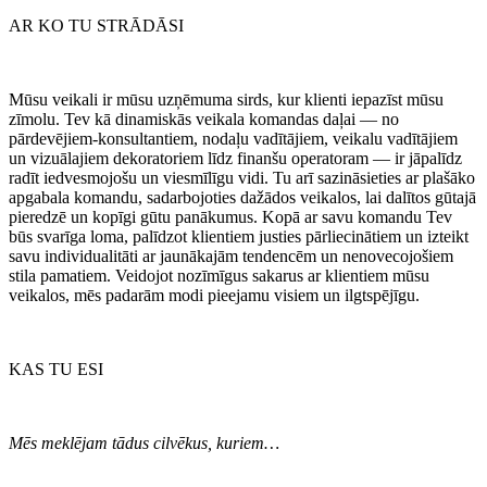
AR KO TU STRĀDĀSI
Mūsu veikali ir mūsu uzņēmuma sirds, kur klienti iepazīst mūsu
zīmolu. Tev kā dinamiskās veikala komandas daļai — no
pārdevējiem-konsultantiem, nodaļu vadītājiem, veikalu vadītājiem
un vizuālajiem dekoratoriem līdz finanšu operatoram — ir jāpalīdz
radīt iedvesmojošu un viesmīlīgu vidi. Tu arī sazināsieties ar plašāko
apgabala komandu, sadarbojoties dažādos veikalos, lai dalītos gūtajā
pieredzē un kopīgi gūtu panākumus. Kopā ar savu komandu Tev
būs svarīga loma, palīdzot klientiem justies pārliecinātiem un izteikt
savu individualitāti ar jaunākajām tendencēm un nenovecojošiem
stila pamatiem. Veidojot nozīmīgus sakarus ar klientiem mūsu
veikalos, mēs padarām modi pieejamu visiem un ilgtspējīgu.
KAS TU ESI
Mēs meklējam tādus cilvēkus, kuriem…