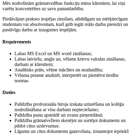
Mēs nodrošinām grāmatvedības funkciju mūsu klientiem, lai viņi
varētu koncentrēties uz savu pamatdarbību.
Piedāvājam prakses iespējas zinošam, atbildīgam un mērķtiecīgam
studentam vai absolventam, kurš grib iegūt reālo darba pieredzi un
pastāvīgu darbu ar izaugsmes iespējām.
Requirements
Labas MS Excel un MS word zināšanas;
Labas latviešu, angļu un, vēlams krievu valodas zināšanas,
darbam ar klientiem;
Analītisks prāts, vēlme mācīties un neatlaidība;
Vēlama prasme analizēt, interpretēt un piemērot tiesību
normas
Duties
Palīdzība profesionāla biroja izskata uzturēšana un kolēģu
nodrošināšana ar visu darbam nepieciešamo;
Palīdzība pasta apstrādē un zvanu pieņemšānā;
Palīdzība grāmatvežiem skenējot un sortējot dokuments un
pildot citus uzdevumus;
Līgumu un citus dokumentu gatavošana, izmantojot iepriekš