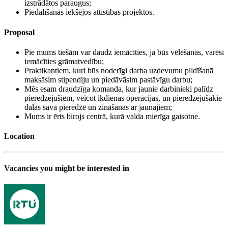
izstrādātos paraugus;
Piedalīšanās iekšējos attīstības projektos.
Proposal
Pie mums tiešām var daudz iemācīties, ja būs vēlēšanās, varēsi
iemācīties grāmatvedību;
Praktikantiem, kuri būs noderīgi darba uzdevumu pildīšanā
maksāsim stipendiju un piedāvāsim pastāvīgu darbu;
Mēs esam draudzīga komanda, kur jaunie darbinieki palīdz
pieredzējušiem, veicot ikdienas operācijas, un pieredzējušākie
dalās savā pieredzē un zināšanās ar jaunajiem;
Mums ir ērts birojs centrā, kurā valda mierīga gaisotne.
Location
Vacancies you might be interested in