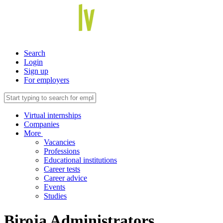
Search
Login
Sign up
For employers
Virtual internships
Companies
More
Vacancies
Professions
Educational institutions
Career tests
Career advice
Events
Studies
Biroja Administrators