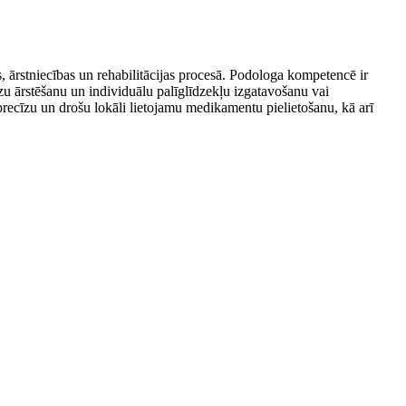
as, ārstniecības un rehabilitācijas procesā. Podologa kompetencē ir
zu ārstēšanu un individuālu palīglīdzekļu izgatavošanu vai
recīzu un drošu lokāli lietojamu medikamentu pielietošanu, kā arī