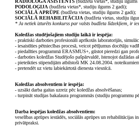
RADIOLOGA ASISTENTS
(budžeta vietas*, studiju ilgums 
PODOLOĢIJA
(budžeta vietas*, studiju ilgums 2 gadi);
SOCIĀLĀ APRŪPE
(budžeta vietas, studiju ilgums 2 gadi);
SOCIĀLĀ REHABILITĀCIJA
(budžeta vietas, studiju ilgu
* Ja netiek izturēts konkurss par valsts budžeta līdzekļiem, ir i
Koledžas studējošajiem studiju laikā ir iespēja:
- praktiski darboties profesionāli aprīkotās laboratorijās, simul
- iesaistīties pētniecības procesā, veicot pētījumus docētāju vadī
- piedalīties programmā ERASMUS+, gūstot pieredzi gan profes
- darboties koledžas Studējošo pašpārvaldē, īstenojot dažādas ak
- pieteikties stipendijām atbilstoši MK 24.08.2004. noteikumie
- pretendēt uz vietu labiekārtotā dienesta viesnīcā.
Koledžas absolventiem ir iespēja:
- uzsākt darba gaitas uzreiz pēc koledžas absolvēšanas;
- turpināt studijas bakalaura programmās (studiju programmu pē
Darba iespējas koledžas absolventiem:
veselības aprūpes iestādēs, sociālās aprūpes un rehabilitācijas i
privātpraksi.