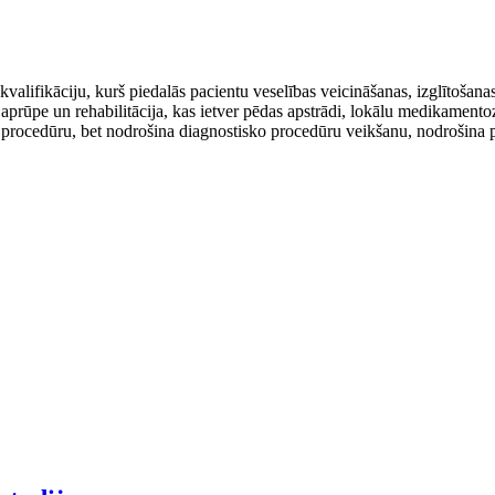
 kvalifikāciju, kurš piedalās pacientu veselības veicināšanas, izglītošan
aprūpe un rehabilitācija, kas ietver pēdas apstrādi, lokālu medikamento
 procedūru, bet nodrošina diagnostisko procedūru veikšanu, nodrošina p