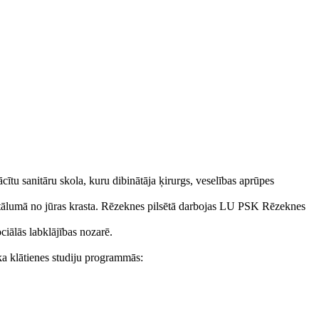
tu sanitāru skola, kuru dibinātāja ķirurgs, veselības aprūpes
ttālumā no jūras krasta. Rēzeknes pilsētā darbojas LU PSK Rēzeknes
iālās labklājības nozarē.
ika klātienes studiju programmās: