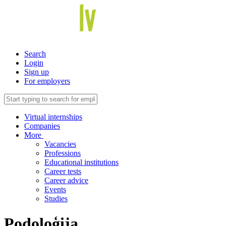
Search
Login
Sign up
For employers
Virtual internships
Companies
More
Vacancies
Professions
Educational institutions
Career tests
Career advice
Events
Studies
Podoloģija