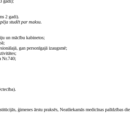
3 gadi);
ms 2 gadi).
espēja studēt par maksu.
āciju un mācību kabinetos;
bā;
ionālajā, gan personīgajā izaugsmē;
tivitātes;
m Nr.740;
ctecība).
nstitūcijās, ģimenes ārstu praksēs, Neatliekamās medicīnas palīdzības dien