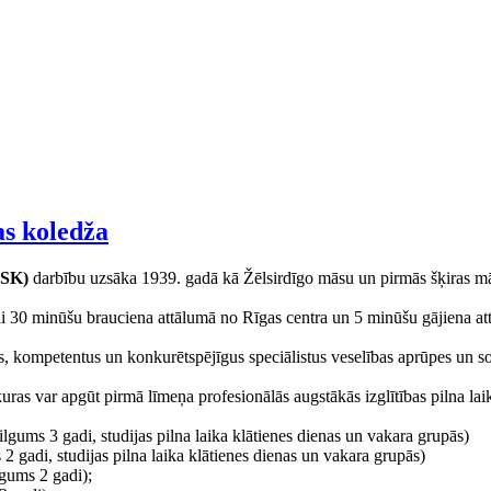
as koledža
PSK)
darbību uzsāka 1939. gadā kā Žēlsirdīgo māsu un pirmās šķiras mācī
i 30 minūšu brauciena attālumā no Rīgas centra un 5 minūšu gājiena a
, kompetentus un konkurētspējīgus speciālistus veselības aprūpes un soc
kuras var apgūt pirmā līmeņa profesionālās augstākās izglītības pilna la
ilgums 3 gadi, studijas pilna laika klātienes dienas un vakara grupās)
 2 gadi, studijas pilna laika klātienes dienas un vakara grupās)
lgums 2 gadi);