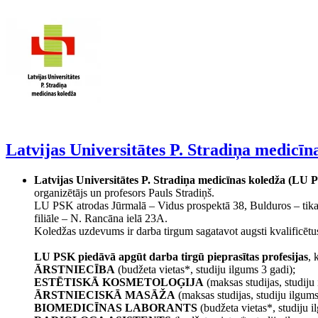
Latvijas Universitātes P. Stradiņa medicīn
Latvijas Universitātes P. Stradiņa medicīnas koledža (LU 
organizētājs un profesors Pauls Stradiņš.
LU PSK atrodas Jūrmalā – Vidus prospektā 38, Bulduros – tika
filiāle – N. Rancāna ielā 23A.
Koledžas uzdevums ir darba tirgum sagatavot augsti kvalificētus
LU PSK piedāvā apgūt darba tirgū pieprasītas
profesijas
, 
ĀRSTNIECĪBA
(budžeta vietas*, studiju ilgums 3 gadi);
ESTĒTISKĀ KOSMETOLOĢIJA
(maksas studijas, studiju 
ĀRSTNIECISKĀ MASĀŽA
(maksas studijas, studiju ilgums
BIOMEDICĪNAS LABORANTS
(budžeta vietas*, studiju i