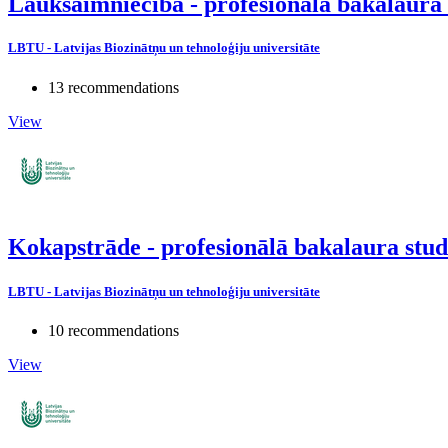
Lauksaimniecība - profesionālā bakalaur
LBTU - Latvijas Biozinātņu un tehnoloģiju universitāte
13 recommendations
View
Kokapstrāde - profesionālā bakalaura st
LBTU - Latvijas Biozinātņu un tehnoloģiju universitāte
10 recommendations
View