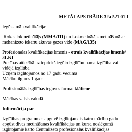
METĀLAPSTRĀDE 32a 521 01 1
Iegūstamā kvalifikācija:
Rokas lokmetinātājs
(MMA/111)
un Lokmetinātājs metināšanā ar
mehanizēto iekārtu aktīvās gāzes vidē
(MAG/135)
Profesionālās kvalifikācijas līmenis -
otrais kvalifikācijas līmenis/
3LKI
Prasības attiecībā uz iepriekš iegūto izglītību pamatizglītība vai
vidējā izglītība
Uzņem izglītojamos no 17 gadu vecuma
Mācību ilgums 1 gads
Profesionālās izglītības ieguves forma:
klātiene
Mācības valsts valodā
Informācija par
Izglītības programmas apguvē izglītojamais katru mācību gadu
apgūst divas metināšanas kvalifikācijas un kursa noslēgumā
izglītojamie kārto Centralizēto profesionālās kvalifikācijas