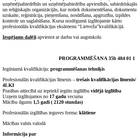
uzņēmējsabiedrībās un uzņēmējsabiedrību apvienībās, sabiedriskajās
un reliģiskajās organizācijās, kur notiek dokumentēšana, dokumentu
uzskaite, reģistrācija, pieņemšana, nosūtīšana, apgrozība, izpildes
kontrole un saglabāšana. Kursa noslēgumā izglītojamie kārto
profesionālās kvalifikācijas eksāmenu “Lietveža”kvalifikācijā.
Iespējams daļēji
apvienot ar darbu vai augstskolu
PROGRAMMĒŠANA 35b 484 01 1
Iegūstamā kvalifikācija:
programmēšanas tehniķis
Profesionālās kvalifikācijas līmenis –
trešais kvalifikācijas līmenis/
4LKI
Prasības attiecībā uz iepriekš iegūto izglītību
vidējā izglītība
Uzņem izglītojamos no
17 gadu
vecuma
Mācību ilgums
1,5 gadi ( 2120 stundas)
Profesionālās izglītības ieguves forma:
klātiene
Mācības valsts valodā
Informācija par