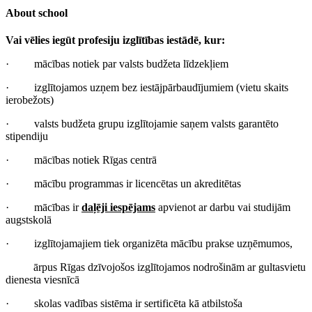
About school
Vai vēlies iegūt profesiju izglītības iestādē, kur:
· mācības notiek par valsts budžeta līdzekļiem
· izglītojamos uzņem bez iestājpārbaudījumiem (vietu skaits
ierobežots)
· valsts budžeta grupu izglītojamie saņem valsts garantēto
stipendiju
· mācības notiek Rīgas centrā
· mācību programmas ir licencētas un akreditētas
· mācības ir
daļēji iespējams
apvienot ar darbu vai studijām
augstskolā
· izglītojamajiem tiek organizēta mācību prakse uzņēmumos,
ārpus Rīgas dzīvojošos izglītojamos nodrošinām ar gultasvietu
dienesta viesnīcā
· skolas vadības sistēma ir sertificēta kā atbilstoša