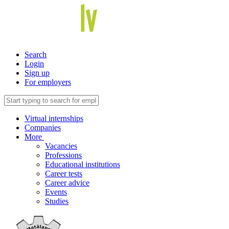
Search
Login
Sign up
For employers
Virtual internships
Companies
More
Vacancies
Professions
Educational institutions
Career tests
Career advice
Events
Studies