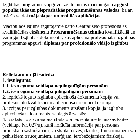
Izglītības programmas apguvē izglītojamais mācību gadā
apgūst
populārākās un pieprasītākās programmēšanas valodas
, kā arī
mācās veidot
mājaslapas un mobilās aplikācijas
.
Mācību noslēgumā izglītojamie kārto Centralizēto profesionālās
kvalifikācijas eksāmenu
Programmēšanas tehniķa
kvalifikācijā un
var iegūt Izglītības dokumentu, kas apliecina profesionālās izglītības
programmas apguvi:
diploms par profesionālo vidējo izglītību
Reflektantam jāiesniedz:
1.
iesniegums:
1.1. iesnieguma veidlapa nepilngadīgām personām
1.2. iesnieguma veidlapa pilngadīgām personām
2. iepriekš iegūto izglītību apliecinoša dokumenta kopija vai
profesionālo kvalifikāciju apliecinoša dokumenta kopija;
3. izziņas par izglītības dokumenta atzīšanu kopija, ja izglītību
apliecinošais dokuments izsniegts ārvalstīs;
4. izraksts no stacionārā/ambulatorā pacienta medicīniskās kartes
(veidlapa Nr. 027/u), kurā norādīta informācija par personas
hroniskām saslimšanām, tai skaitā redzes, dzirdes, funkcionāliem vai
psihiskiem traucējumiem, alerģijām, ierobežojumiem fiziskajai