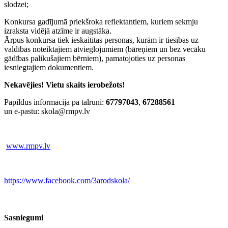
slodzei;
Konkursa gadījumā priekšroka reflektantiem, kuriem sekmju
izraksta vidējā atzīme ir augstāka.
Ārpus konkursa tiek ieskaitītas personas, kurām ir tiesības uz
valdības noteiktajiem atvieglojumiem (bāreņiem un bez vecāku
gādības palikušajiem bērniem), pamatojoties uz personas
iesniegtajiem dokumentiem.
Nekavējies! Vietu skaits ierobežots!
Papildus informācija pa tālruni:
67797043
,
67288561
un e-pastu: skola@rmpv.lv
www.rmpv.lv
https://www.facebook.com/3arodskola/
Sasniegumi