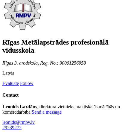
Rīgas Metālapstrādes profesionālā
vidusskola
Rīgas 3. arodskola, Reg. No.: 90001256958
Latvia
Evaluate
Follow
Contact
Leonīds Lazdāns
, direktora vietnieks praktiskajās mācībās un
komercdarbībā
Send a message
leonids@rmpv.lv
29239272