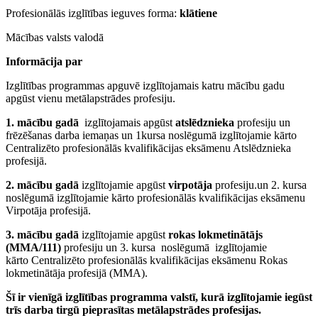
Profesionālās izglītības ieguves forma:
klātiene
Mācības valsts valodā
Informācija par
Izglītības programmas apguvē izglītojamais katru mācību gadu
apgūst vienu metālapstrādes profesiju.
1. mācību gadā
izglītojamais apgūst
atslēdznieka
profesiju un
frēzēšanas darba iemaņas un 1kursa noslēgumā izglītojamie kārto
Centralizēto profesionālās kvalifikācijas eksāmenu Atslēdznieka
profesijā.
2. mācību gadā
izglītojamie apgūst
virpotāja
profesiju.un 2. kursa
noslēgumā izglītojamie kārto profesionālās kvalifikācijas eksāmenu
Virpotāja profesijā.
3. mācību gadā
izglītojamie apgūst
rokas lokmetinātājs
(MMA/111)
profesiju un 3. kursa noslēgumā izglītojamie
kārto Centralizēto profesionālās kvalifikācijas eksāmenu Rokas
lokmetinātāja profesijā (MMA).
Šī ir vienīgā izglītības programma valstī, kurā izglītojamie iegūst
trīs darba tirgū pieprasītas metālapstrādes profesijas.