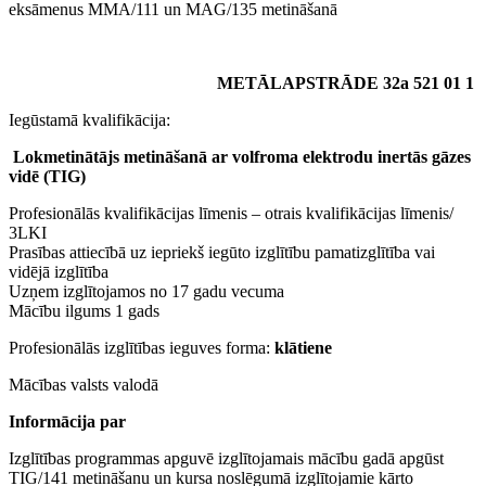
eksāmenus MMA/111 un MAG/135 metināšanā
METĀLAPSTRĀDE 32a 521 01 1
Iegūstamā kvalifikācija:
Lokmetinātājs metināšanā ar volfroma elektrodu inertās gāzes
vidē (TIG)
Profesionālās kvalifikācijas līmenis – otrais kvalifikācijas līmenis/
3LKI
Prasības attiecībā uz iepriekš iegūto izglītību pamatizglītība vai
vidējā izglītība
Uzņem izglītojamos no 17 gadu vecuma
Mācību ilgums 1 gads
Profesionālās izglītības ieguves forma:
klātiene
Mācības valsts valodā
Informācija par
Izglītības programmas apguvē izglītojamais mācību gadā apgūst
TIG/141 metināšanu un kursa noslēgumā izglītojamie kārto