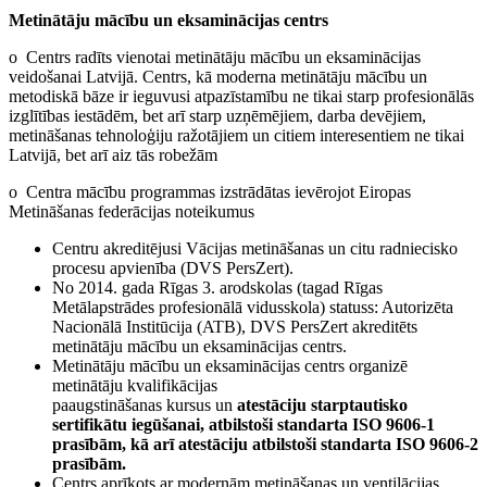
Metinātāju mācību un eksaminācijas centrs
o Centrs radīts vienotai metinātāju mācību un eksaminācijas
veidošanai Latvijā. Centrs, kā moderna metinātāju mācību un
metodiskā bāze ir ieguvusi atpazīstamību ne tikai starp profesionālās
izglītības iestādēm, bet arī starp uzņēmējiem, darba devējiem,
metināšanas tehnoloģiju ražotājiem un citiem interesentiem ne tikai
Latvijā, bet arī aiz tās robežām
o Centra mācību programmas izstrādātas ievērojot Eiropas
Metināšanas federācijas noteikumus
Centru akreditējusi Vācijas metināšanas un citu radniecisko
procesu apvienība (DVS PersZert).
No 2014. gada Rīgas 3. arodskolas (tagad Rīgas
Metālapstrādes profesionālā vidusskola) statuss: Autorizēta
Nacionālā Institūcija (ATB), DVS PersZert akreditēts
metinātāju mācību un eksaminācijas centrs.
Metinātāju mācību un eksaminācijas centrs organizē
metinātāju kvalifikācijas
paaugstināšanas kursus un
atestāciju starptautisko
sertifikātu iegūšanai, atbilstoši standarta ISO 9606-1
prasībām, kā arī atestāciju atbilstoši standarta ISO 9606-2
prasībām.
Centrs aprīkots ar modernām metināšanas un ventilācijas