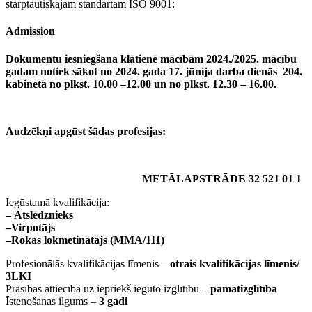
starptautiskajam standartam ISO 9001:
Admission
Dokumentu iesniegšana klātienē mācībām 2024./2025. mācību
gadam notiek sākot no 2024. gada 17. jūnija darba dienās 204.
kabinetā no plkst. 10.00 –12.00 un no plkst. 12.30 – 16.00.
Audzēkņi apgūst šādas profesijas:
METĀLAPSTRĀDE 32 521 01 1
Iegūstamā kvalifikācija:
– Atslēdznieks
–Virpotājs
–Rokas lokmetinātājs (MMA/111)
Profesionālās kvalifikācijas līmenis –
otrais kvalifikācijas līmenis/
3LKI
Prasības attiecībā uz iepriekš iegūto izglītību –
pamatizglītība
Īstenošanas ilgums –
3 gadi