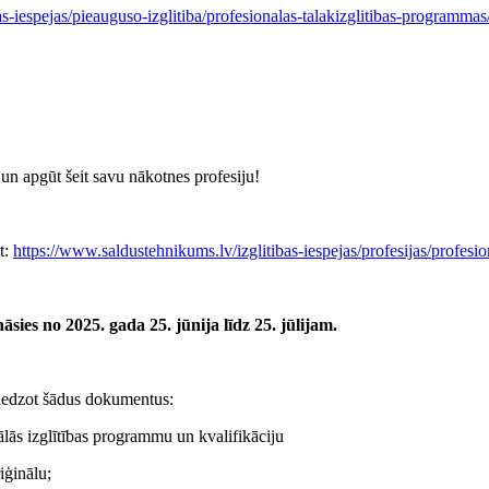
s-iespejas/pieauguso-izglitiba/profesionalas-talakizglitibas-programmas
un apgūt šeit savu nākotnes profesiju!
t:
https://www.saldustehnikums.lv/izglitibas-iespejas/profesijas/profesion
es no 2025. gada 25. jūnija līdz 25. jūlijam.
iedzot šādus dokumentus:
lās izglītības programmu un kvalifikāciju
iģinālu;