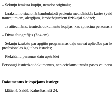
– Sekmju izraksta kopiju, uzrādot oriģinālu;
– Izrakstu no stacionārā/ambulatorā pacienta medicīniskās kartes (vei
traucējumiem, alerģijām, ierobežojumiem fiziskajai slodzei;
– Ja attiecināms, iesniedz dokumentu kopijas, kas apliecina personas
– Divas fotogrāfijas (3×4 cm)
– Sekmju izrakstu par apgūto programmas daļu un/vai apliecību par ko
profesionālās izglītības iestādes;
– Piekrišanu personas datu apstrādei
Personīgi iesniedzot dokumentus, nepieciešams uzrādīt pases vai perso
Dokumentus ir iespējams iesniegt:
– klātienē, Saldū, Kalnsētas ielā 24;