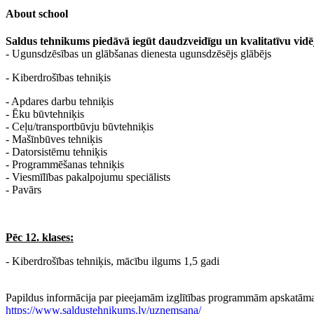
About school
Saldus tehnikums piedāvā iegūt daudzveidīgu un kvalitatīvu vidēj
- Ugunsdzēsības un glābšanas dienesta ugunsdzēsējs glābējs
- Kiberdrošības tehniķis
- Apdares darbu tehniķis
- Ēku būvtehniķis
- Ceļu/transportbūvju būvtehniķis
- Mašīnbūves tehniķis
- Datorsistēmu tehniķis
- Programmēšanas tehniķis
- Viesmīlības pakalpojumu speciālists
- Pavārs
Pēc 12. klases:
- Kiberdrošības tehniķis, mācību ilgums 1,5 gadi
Papildus informācija par pieejamām izglītības programmām apskatāma 
https://www.saldustehnikums.lv/uznemsana/