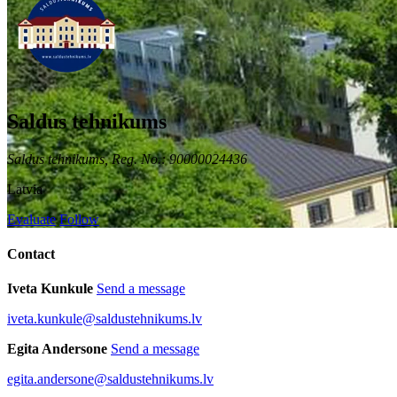
Saldus tehnikums
Saldus tehnikums, Reg. No.: 90000024436
Latvia
Evaluate
Follow
Contact
Iveta Kunkule
Send a message
iveta.kunkule@saldustehnikums.lv
Egita Andersone
Send a message
egita.andersone@saldustehnikums.lv