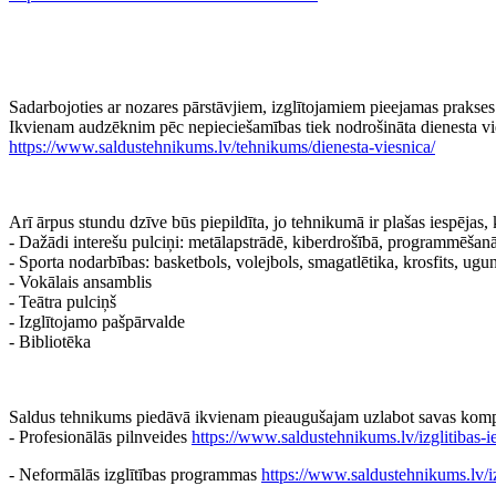
Sadarbojoties ar nozares pārstāvjiem, izglītojamiem pieejamas prakses
Ikvienam audzēknim pēc nepieciešamības tiek nodrošināta dienesta vies
https://www.saldustehnikums.lv/tehnikums/dienesta-viesnica/
Arī ārpus stundu dzīve būs piepildīta, jo tehnikumā ir plašas iespējas
- Dažādi interešu pulciņi: metālapstrādē, kiberdrošībā, programmēšan
- Sporta nodarbības: basketbols, volejbols, smagatlētika, krosfits, ugu
- Vokālais ansamblis
- Teātra pulciņš
- Izglītojamo pašpārvalde
- Bibliotēka
Saldus tehnikums piedāvā ikvienam pieaugušajam uzlabot savas komp
- Profesionālās pilnveides
https://www.saldustehnikums.lv/izglitibas-i
- Neformālās izglītības programmas
https://www.saldustehnikums.lv/iz