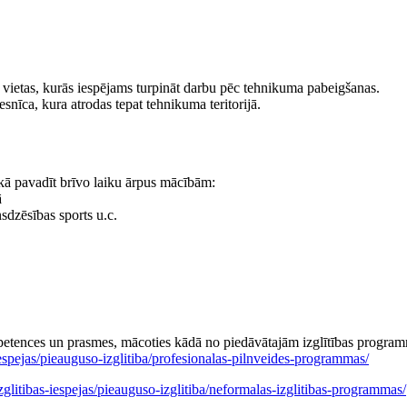
 vietas, kurās iespējams turpināt darbu pēc tehnikuma pabeigšanas.
nīca, kura atrodas tepat tehnikuma teritorijā.
, kā pavadīt brīvo laiku ārpus mācībām:
ā
nsdzēsības sports u.c.
etences un prasmes, mācoties kādā no piedāvātajām izglītības progra
espejas/pieauguso-izglitiba/profesionalas-pilnveides-programmas/
glitibas-iespejas/pieauguso-izglitiba/neformalas-izglitibas-programmas/