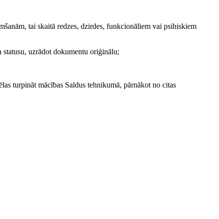
mšanām, tai skaitā redzes, dzirdes, funkcionāliem vai psihiskiem
a statusu, uzrādot dokumentu oriģinālu;
las turpināt mācības Saldus tehnikumā, pārnākot no citas