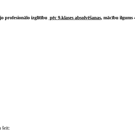
o profesionālo izglītību
pēc 9.klases absolvēšanas
, mācību ilgums 
šeit: