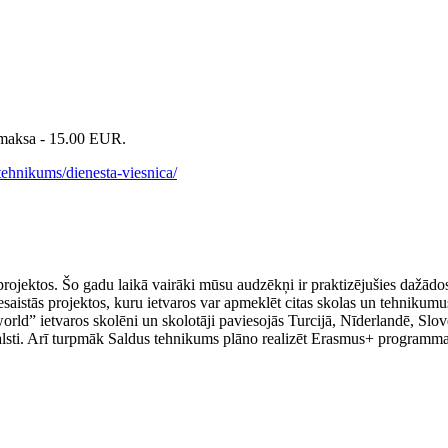
 maksa - 15.00 EUR.
tehnikums/dienesta-viesnica/
rojektos. Šo gadu laikā vairāki mūsu audzēkņi ir praktizējušies dažādo
iesaistās projektos, kuru ietvaros var apmeklēt citas skolas un tehnikumu
ld” ietvaros skolēni un skolotāji paviesojās Turcijā, Nīderlandē, Slovē
valsti. Arī turpmāk Saldus tehnikums plāno realizēt Erasmus+ programm