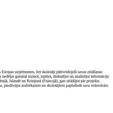
s Eiropas uzņēmumos, bet skolotāji pilnveidojuši savas zināšanas
s nedēļas garumā izzinot, izpētot, diskutējot un analizējot informāciju
nijā, Islandē un Reinjonā (Francijā), gan strādājot pie projekta
as, piedāvājot audzēkņiem un skolotājiem paplašināt savu redzesloku