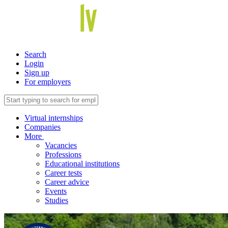
Search
Login
Sign up
For employers
Virtual internships
Companies
More
Vacancies
Professions
Educational institutions
Career tests
Career advice
Events
Studies