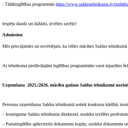
- Tālākizglītības programmās
https://www.saldustehnikums.lv/izglitiba
Iespēju daudz un dažādu, izvēlies savējo!
Admission
Mēs priecājamies un novērtējam, ka vēlies mācīties Saldus tehnikumā 
Ar tehnikuma piedāvātajām izglītības programmām varat iepazīties šei
Uzņemšana 2025./2026. mācību gadam Saldus tehnikumā norisināsi
Personas uzņemšanas Saldus tehnikumā notiek konkursa kārtībā, iesn
– Iesniegumu Saldus tehnikuma direktorei, norādot izvēlēto profesionā
– Pamatizglītību apliecinoša dokumenta kopiju, uzrādot dokumenta or