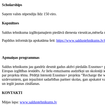
Scholarships
Saņem valsts stipendiju līdz 150 eiro.
Kopmītnes
Saldus tehnikuma izglītojamajiem piedāvā dienesta viesnīcas,mēneša
Papildus informācija apskatāma šeit:
https://www.saldustehnikums.lv/
Apmaiņas programmas
Saldus tehnikums jau gandrīz desmit gadus aktīvi piedalās Erasmus+ p
Eiropas izglītības iestādēs. Ar lielu entuzisamu audzēkņi un skolotāji 
par projekta tēmu. Pēdējā īstenotā Erasmus+ projekta “Recharge the wor
uzdevumiem, gan iepazīstot sadarbības partner skolas, gan apskatot 
un iegūt jaunas zināšanas.
KONTAKTI
Mājas lapa:
www.saldustehnikums.lv