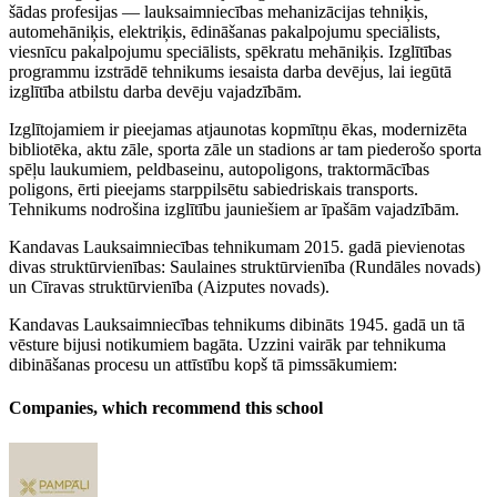
šādas profesijas — lauksaimniecības mehanizācijas tehniķis,
automehāniķis, elektriķis, ēdināšanas pakalpojumu speciālists,
viesnīcu pakalpojumu speciālists, spēkratu mehāniķis. Izglītības
programmu izstrādē tehnikums iesaista darba devējus, lai iegūtā
izglītība atbilstu darba devēju vajadzībām.
Izglītojamiem ir pieejamas atjaunotas kopmītņu ēkas, modernizēta
bibliotēka, aktu zāle, sporta zāle un stadions ar tam piederošo sporta
spēļu laukumiem, peldbaseinu, autopoligons, traktormācības
poligons, ērti pieejams starppilsētu sabiedriskais transports.
Tehnikums nodrošina izglītību jauniešiem ar īpašām vajadzībām.
Kandavas Lauksaimniecības tehnikumam 2015. gadā pievienotas
divas struktūrvienības: Saulaines struktūrvienība (Rundāles novads)
un Cīravas struktūrvienība (Aizputes novads).
Kandavas Lauksaimniecības tehnikums dibināts 1945. gadā un tā
vēsture bijusi notikumiem bagāta. Uzzini vairāk par tehnikuma
dibināšanas procesu un attīstību kopš tā pimssākumiem:
Companies, which recommend this school