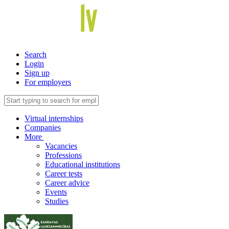
Search
Login
Sign up
For employers
Virtual internships
Companies
More
Vacancies
Professions
Educational institutions
Career tests
Career advice
Events
Studies