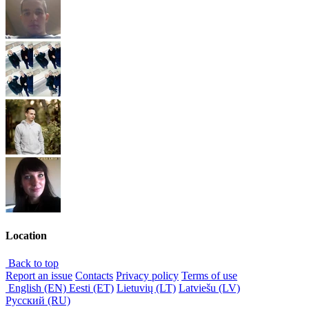
Location
Back to top
Report an issue
Contacts
Privacy policy
Terms of use
English (EN)
Eesti (ET)
Lietuvių (LT)
Latviešu (LV)
Русский (RU)