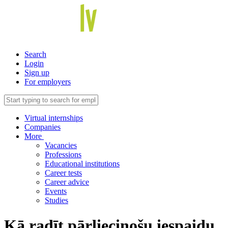
Search
Login
Sign up
For employers
Virtual internships
Companies
More
Vacancies
Professions
Educational institutions
Career tests
Career advice
Events
Studies
Kā radīt pārliecinošu iespaidu