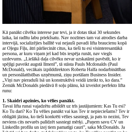
Kā panākt cilvēku interese par tevi, ja ir dotas tikai 30 sekundes
laika, lai radītu labu priekšsatu. Nav nozīmes tam vai atrodies darba
intervijā, socializējies ballītē vai nejauši pavadi lifta braucienu kopā
ar Oļegu Fiļu, ātri pārliecināt citus, ka tieši tu esi visinteresantākā
persona, ar kuru viņam jel kad būs iespēja runāt, nav viegls
uzdevums. „Lielākā daļa cilvēku nevar uzskatāmi pavēstīt, ko ir
spējīgi paveikt augstā līmenī”, tā stāsta Pauls Mcdonalds (Paul
McDonald), vecākais izpilddirektors Roberta Halfa nodarbinātības
un personālattīstības uzņēmumā, ziņu portālam Business Insider.
„Viņi nav pieraduši īsā un konstruktīvā veidā izteikt to, ko dara.”
Zemāk McDonalds piedāvā 8 soļu plānu, kā izveidot perfekto lifta
runu:
1. Skaidri apzinies, ko vēlies panākt.
Tavai lifta runai vajadzētu atbildēt uz trīs jautājumiem: Kas Tu esi?
Ko Tu dari? Ko Tu vēlies panākt vai kas Tev ir nepieciešams? Tev ir
obligāti jāzina, ko tieši konkrēti vēlies sasniegt, ja pats to nezini, Tev
neviens cits nevarēs palīdzēt sasniegt mērķi. „Paņem savu CV un
LinkedIn profilu un izej tiem pamatīgi cauri”, saka McDonalds. Ja