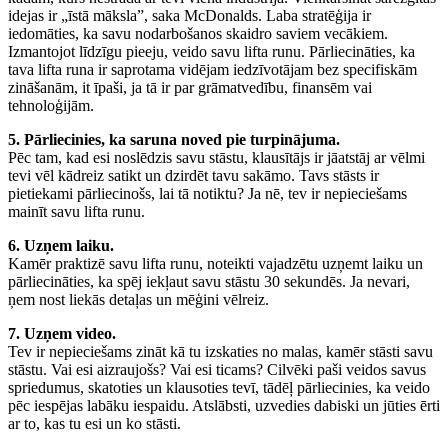
idejas ir „īstā māksla”, saka McDonalds. Laba stratēģija ir
iedomāties, ka savu nodarbošanos skaidro saviem vecākiem.
Izmantojot līdzīgu pieeju, veido savu lifta runu. Pārliecināties, ka
tava lifta runa ir saprotama vidējam iedzīvotājam bez specifiskām
zināšanām, it īpaši, ja tā ir par grāmatvedību, finansēm vai
tehnoloģijām.
5. Pārliecinies, ka saruna noved pie turpinājuma.
Pēc tam, kad esi noslēdzis savu stāstu, klausītājs ir jāatstāj ar vēlmi
tevi vēl kādreiz satikt un dzirdēt tavu sakāmo. Tavs stāsts ir
pietiekami pārliecinošs, lai tā notiktu? Ja nē, tev ir nepieciešams
mainīt savu lifta runu.
6. Uzņem laiku.
Kamēr praktizē savu lifta runu, noteikti vajadzētu uzņemt laiku un
pārliecināties, ka spēj iekļaut savu stāstu 30 sekundēs. Ja nevari,
ņem nost liekās detaļas un mēģini vēlreiz.
7. Uzņem video.
Tev ir nepieciešams zināt kā tu izskaties no malas, kamēr stāsti savu
stāstu. Vai esi aizraujošs? Vai esi ticams? Cilvēki paši veidos savus
spriedumus, skatoties un klausoties tevī, tādēļ pārliecinies, ka veido
pēc iespējas labāku iespaidu. Atslābsti, uzvedies dabiski un jūties ērti
ar to, kas tu esi un ko stāsti.