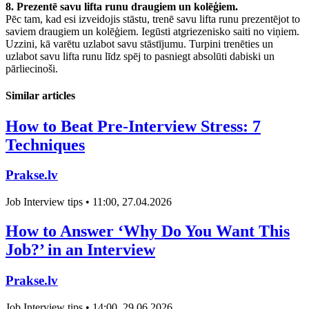
8. Prezentē savu lifta runu draugiem un kolēģiem.
Pēc tam, kad esi izveidojis stāstu, trenē savu lifta runu prezentējot to
saviem draugiem un kolēģiem. Iegūsti atgriezenisko saiti no viņiem.
Uzzini, kā varētu uzlabot savu stāstījumu. Turpini trenēties un
uzlabot savu lifta runu līdz spēj to pasniegt absolūti dabiski un
pārliecinoši.
Similar articles
How to Beat Pre-Interview Stress: 7
Techniques
Prakse.lv
Job Interview tips • 11:00, 27.04.2026
How to Answer ‘Why Do You Want This
Job?’ in an Interview
Prakse.lv
Job Interview tips • 14:00, 29.06.2026