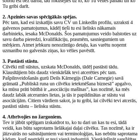
šobrīd esi bez darba, tad fokusējies uz to, ko Tu vēlies panākt un ko
Tu gribi darīt.
2. Apzinies savas spēcīgākās spējas.
Pēc tam, kad esi izskatījis savu CV un LinkedIn profilu, uzraksti 4
galvenos pamatojumus, kādēļ tieši tu esi lielisks nākamais
darbinieks, iesaka McDonalds. Šos pamatojumus veido balstoties uz
savu darba pieredzi, kvalifikāciju, prasmēm, sasniegumiem un
mērķiem. Atmet jebkuru nenozīmīgo detaļu, kas varētu noņemt
uzmanību no galvenās ziņas, ko vēlies pavēstīt.
3. Pastāsti stāstu.
Cilvēki mīl stāstus, uzskata McDonalds, tādēļ pastāsti tādu.
Klausītājiem būs daudz vienkāršāk tevi atcerēties pēc tam.
Pašpilnveidošanās gurū Deils Kārnegijs (Dale Carnegie) savā
grāmatā „Publiskā runa un cilvēku ietekmēšana biznesā” apgalvo,
ka mūsu prāti būtībā ir „asociāciju mašīnas”, kas nozīmē, ka mēs
daudz labāk atceramies lietas, ja tās ir papildinātas ar stāstu vai
asociācijām. Citiem vārdiem sakot, ja tu gribi, lai cilvēki tevi atcerās,
pastāsti stāstu – lielisku stāstu.
4. Atbrīvojies no žargoniem.
Tev ir jābūt spējīgam izskaidrot to, ko tu dari un kas tu esi, tādā
veidā, kas būtu saprotams lielākajai daļai cilvēku. Tas nozīmē, ka ir
jāizvairās no saīsinājumiem vai terminoloģijas, kas nebūtu saprotama
kādam, kurš nestrādā ar tevi vienā industrijā. Vienkāršināt sarežģītas