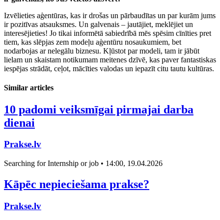
Izvēlieties aģentūras, kas ir drošas un pārbaudītas un par kurām jums
ir pozitīvas atsauksmes. Un galvenais – jautājiet, meklējiet un
interesējieties! Jo tikai informētā sabiedrībā mēs spēsim cīnīties pret
tiem, kas slēpjas zem modeļu aģentūru nosaukumiem, bet
nodarbojas ar nelegālu biznesu. Kļūstot par modeli, tam ir jābūt
lielam un skaistam notikumam meitenes dzīvē, kas paver fantastiskas
iespējas strādāt, ceļot, mācīties valodas un iepazīt citu tautu kultūras.
Similar articles
10 padomi veiksmīgai pirmajai darba
dienai
Prakse.lv
Searching for Internship or job • 14:00, 19.04.2026
Kāpēc nepieciešama prakse?
Prakse.lv