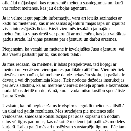
oficiālai mājaslapai, kas reprezentē meiteņu sasniegumus un, kurā
var redzēt meitenes, kas jau darbojas aģentūrā.
Ja ir vēlme iegūt papildu informāciju, varu arī ieteikt sazināties ar
kādu no meitenēm, kas ir redzamas aģentūru mājas lapā un izjautāt
visas interesējošās lietas. Bieži vien mēs iesakām jaunajām
meitenēm, ka viņas droši var parunāt ar meitenēm, kas jau vairākus
gadus strādā, lai viņas pastāsta par aģentūru un darbu ārzemēs.
Pieņemsim, ka vecāki un meitene ir izvēlējušies Jūsu aģentūru, vai
Jūs varētu pastāstīt par to, kas notiek tālāk?
Ja mēs redzam, ka meitenei ir labas perspektīvas, tad kopīgi ar
meiteni un vecākiem vienojamies par tālāko attīstību. Vienmēr tiek
pievērsta uzmanība, lai meitene daudz nekavētu skolu, ja pašlaik ir
devītajā vai divpadsmitajā klasē. Tiek nodotas dažādas instrukcijas
par sevis attīstību, kā arī meitene vienreiz nedēļā apmeklē bezmaksas
nodarbības defilē un dejošanā, kuras vada mūsu kustību speciāliste
Laura Kosīte.
Uzskatu, ka ļoti nepieciešams ir vispirms ieguldīt meitenes attīstībā
un tikai tad gaidīt rezultātus. Mēs strādājam pie meitenes stila
veidošanas, sniedzam konsultācijas par ādas kopšanu un dodam
citus vērtīgus padomus, kas nākotnē meitenei ļoti palīdzēs modeles
karjerā. Laika gaitā mēs arī noslēdzam savstarpēju līgumu. Pēc tam