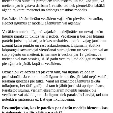
meitene tiek sūtīta uz pirmajiem foto testiem, un tad, kad jūtu, ka
meitene jau ir gatava darbam ārvalstīs, tad tiek piemeklēta labākā
aģentūra katrai meitenei un attiecīgs attīstības modelis.
Pastāstiet, kādām lietām vecākiem vajadzētu pievērst uzmanību,
slēdzot līgumus ar modeļu aģentūrām vai aģentu?
Vecākiem noteikti līgumā vajadzētu iedziļināties un nevajadzētu
līgumu parakstīt, tiklīdz tas ir iedots. Vecākiem ir tiesības līgumu
parādīt juristam, kā arī, ja ir kas neskaidrs, noteikti vajag jautāt un
izrunāt katru punktu un rast izskaidrojumu. Līgumam jābūt kā
labprātīgai savstarpējai vienošanai starp aģentu un vecākiem vai arī
starp aģentu un meiteni, ja meitene ir vecāka par 18 gadiem. Ja
meitene vēl nav sasniegusi 18 gadu vecumu, tad obligāti meitenei
pie aģenta ir jānāk kopā ar vecākiem.
Uzmanību vajadzētu arī pievērst tam, vai līguma valoda ir
profesionāla. Ja valodu, kurā līgums ir rakstīts, jūs labi nepārvaldāt,
iesakām griezties pie tulka. Varat arī izmantot aģentūras teksta
tulkojumu, bet tādā gadījumā tam ir jābūt juridiski apstiprinātam.
Parakstot līgumu, vienam eksemplāram noteikti jāpaliek pie
vecākiem vai aizbildņiem. Ja līgums tiek parakstīts Latvijā, tad tam
noteikti ir jāatsaucas uz Latvijas likumdošanu.
Rezumējot visu, kas ir pateikts par drošu modeļu biznesu, kas
ir galvenais, ko Jūs vēlētos uzsvērt?