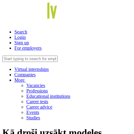
Search
Login
Sign up
For employers
Virtual internships
Companies
More
Vacancies
Professions
Educational institutions
Career tests
Career advice
Events
Studies
Kā droši uzsākt modeles