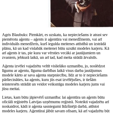
Agris Blaubuks: Pirmkārt, es uzskatu, ka nepieciešams ir atrast sev
piemērotu aģentu – aģents ir aģentūra vai menedžments, vai arī
individuāls menedžeris, kurš iegulda meitenes attīstībā un izstrādā
plānu, kā un kad vislabāk meitenei būtu uzsākt modeles karjeru. Kā
arī aģents ir tas, pie kura var vērsties vecāki ar jautājumiem un
zvaniem, jebkurā laikā, un arī tad, kad meita strādā ārvalstīs.
Aģenta izvēlei vajadzētu veltīt vislielāko uzmanību, jo, noslēdzot
līgumu ar aģentu, līguma darbības laikā visus darba jautājumus
modele kārto ar sava aģenta starpniecību, līdz ar to ir nepieciešams
pārliecināties, ka aģents, kuru jūs esat izvēlējušies, ir tiešām
ieinteresēts strādāt un veidot veiksmīgu modeles karjeru jums vai
jūsu meitai.
Lietas, kam būtu jāpievērš uzmanība: lai aģentūra un aģents būtu
oficiāli reģistrēts Latvijas uzņēmumu reģistrā. Noteikti vajadzētu arī
noskaidrot, kādi ir aģenta sasniegumi līdzšinējā darbā, attīstot
modeles karjeru. Aģentūrai jābūt savam ofisam, kā arī vajadzētu būt