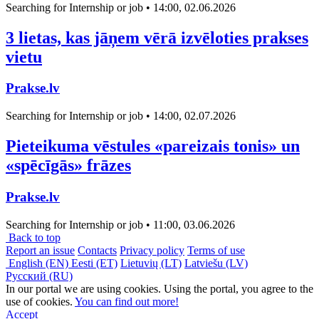
Searching for Internship or job • 14:00, 02.06.2026
3 lietas, kas jāņem vērā izvēloties prakses
vietu
Prakse.lv
Searching for Internship or job • 14:00, 02.07.2026
Pieteikuma vēstules «pareizais tonis» un
«spēcīgās» frāzes
Prakse.lv
Searching for Internship or job • 11:00, 03.06.2026
Back to top
Report an issue
Contacts
Privacy policy
Terms of use
English (EN)
Eesti (ET)
Lietuvių (LT)
Latviešu (LV)
Русский (RU)
In our portal we are using cookies. Using the portal, you agree to the
use of cookies.
You can find out more!
Accept