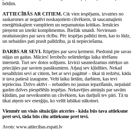
brīdim.
ATTIECĪBĀS AR CITIEM.
Cik vien iespējams, izvairies no
saskarsmes ar negatīvi noskaņotiem cilvēkiem, tā saucamajiem
enerģētiskajiem vampīriem un nepamatotas kritikas. Iemācies
pieņemt un izteikt komplimentus. Biežāk smaidi. Nevienam
neattaisnojies par savu rīcību. Pēc iespējas palīdzi tiem, kas to lūdz,
un nebaidies pati prasīt palīdzību, ja tā nepieciešama.
DARBS AR SEVI.
Rūpējies par savu ķermeni. Piedomā pie savas
stājas un gaitas. Mācies! Ierobežo nelietderīgu laika tērēšanu
internetā. Turi sev dotos solījums. Izvirzi sasniedzamus mērķus un
priecājies par saviem panākumiem. Atļauj sev kļūdīties. Nekad
nesalīdzini sevi ar citiem, bet ar sevi pagātnē – tikai tā redzēsi, kāda
ir tava patiesā izaugsme. Velti laiku lietām, darbiem, kas tevi
iepriecina. Dzīvo aktīvi – nebaidies no jaunas iepazīšanās, nepalaid
garām dzīves piespēlētās iespējas. Nekavējies atmiņās par savām
kļūdām, par neveiksmēm un cilvēkiem, kas darījuši tev pāri. Tā tu
tikai atņem sev enerģiju, ko veltīt labākai nākotnei.
Vienmēr un visās situācijās atceries - kāda būs tava attieksme
pret sevi, tāda būs citu attieksme pret tevi.
Avots: www.attiecibas.espati.lv