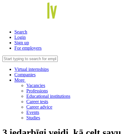
Search
Login
Sign up
For employers
Virtual internships
Companies
More
Vacancies
Professions
Educational institutions
Career tests
Career advice
Events
Studies
3 iedarbīgi veidi, kā celt savu