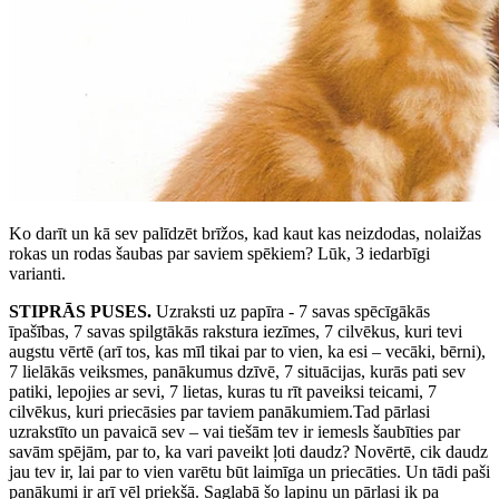
Ko darīt un kā sev palīdzēt brīžos, kad kaut kas neizdodas, nolaižas
rokas un rodas šaubas par saviem spēkiem? Lūk, 3 iedarbīgi
varianti.
STIPRĀS PUSES.
Uzraksti uz papīra - 7 savas spēcīgākās
īpašības, 7 savas spilgtākās rakstura iezīmes, 7 cilvēkus, kuri tevi
augstu vērtē (arī tos, kas mīl tikai par to vien, ka esi – vecāki, bērni),
7 lielākās veiksmes, panākumus dzīvē, 7 situācijas, kurās pati sev
patiki, lepojies ar sevi, 7 lietas, kuras tu rīt paveiksi teicami, 7
cilvēkus, kuri priecāsies par taviem panākumiem.Tad pārlasi
uzrakstīto un pavaicā sev – vai tiešām tev ir iemesls šaubīties par
savām spējām, par to, ka vari paveikt ļoti daudz? Novērtē, cik daudz
jau tev ir, lai par to vien varētu būt laimīga un priecāties. Un tādi paši
panākumi ir arī vēl priekšā. Saglabā šo lapiņu un pārlasi ik pa