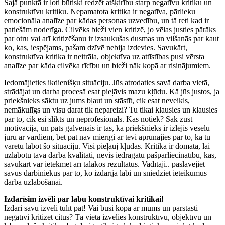
Šajā punktā ir ļoti būtiski redzēt atšķirību starp negatīvu kritiku un
konstruktīvu kritiku. Nepamatota kritika ir negatīva, pārlieku
emocionāla analīze par kādas personas uzvedību, un tā reti kad ir
patiešām noderīga. Cilvēks bieži vien kritizē, jo vēlas justies pārāks
par otru vai arī kritizēšanu ir izsaukušas dusmas un vilšanās par kaut
ko, kas, iespējams, pašam dzīvē nebija izdevies. Savukārt,
konstruktīva kritika ir neitrāla, objektīva uz attīstības pusi vērsta
analīze par kāda cilvēka rīcību un bieži nāk kopā ar risinājumiem.
Iedomājieties ikdienišķu situāciju. Jūs atrodaties savā darba vietā,
strādājat un darba procesā esat pieļāvis mazu kļūdu. Kā jūs justos, ja
priekšnieks sāktu uz jums bļaut un stāstīt, cik esat neveikls,
nemākulīgs un visu darat tik nepareizi? Tu tikai klausies un klausies
par to, cik esi slikts un neprofesionāls. Kas notiek? Sāk zust
motivācija, un pats galvenais ir tas, ka priekšnieks ir izlējis veselu
jūru ar vārdiem, bet pat nav mierīgi ar tevi aprunājies par to, kā tu
varētu labot šo situāciju. Visi pieļauj kļūdas. Kritika ir domāta, lai
uzlabotu tava darba kvalitāti, nevis iedragātu pašpārliecinātību, kas,
savukārt var ietekmēt arī tālākos rezultātus. Vadītāji.. paslavējiet
savus darbiniekus par to, ko izdarīja labi un sniedziet ieteikumus
darba uzlabošanai.
Izdarīsim izvēli par labu konstruktīvai kritikai!
Izdari savu izvēli tūlīt pat! Vai būsi kopā ar mums un pārstāsti
negatīvi kritizēt citus? Tā vietā izvēlies konstruktīvu, objektīvu un