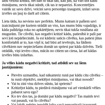
labu vēlošu kritiku, bet dari to tikai tad, kad jūti, ka vari dot kādu
risinājumu, nevis tikai stāstīt, cik tas ir nepareizi. Koncentrējies
vairāk uz savu dzīvi, veicini savu personīgo izaugsmi, izdari savas
izvēles un ļauj to darīt arī citiem.
Lieta tāda, ka neviens nav perfekts. Mums katram ir pašiem savi
izaicinājumi pie kuriem strādāt un viss, kas mums būtu vajadzīgs, ir
kāda palīdzīga roka no apkārtējiem, nevis tikai tukša runāšana aiz
mugurām. Tie cilvēki, kas negatīvi kritizē kādu, patiesībā ir paši par
sevi ļoti nepārliecināti. Ja esi kādreiz saticis cilvēku, kas patiesi jūtas
komfortabli ar to, kas viņš ir, tad būsi arī ievērojis, ka šādiem
cilvēkiem nav nepieciešams domāt un spriest par kāda dzīvēm. Tieši
otrādāk, viņi ievēro citus, mācās no citiem un ciena, lai arī kādas
izvēles būtu izdarītas.
Ja vēlies kādu negatīvi kritizēt, tad atbildi sev uz šiem
jautājumiem:
Pievērs uzmanību, kad nākamreiz runā par kādu citu cilvēku –
tu runā objektīvi, meklējot risinājumus, vai tikai nosodi?
Vai tu zini visu dzīves stāstu, lai spriestu?
Kritizējot kādu, tu piedāvā risinājumu vai arī vienkārši vēlies
pabarot savu ego?
Ko tev dos tas, ja domāsi par kādu negatīvi? Tas mainīs tevi
vai pasauli, vai šo cilvēku?
Vai labāk nebūtu ieguldīt laiku savā personīgajā izaugsmē,