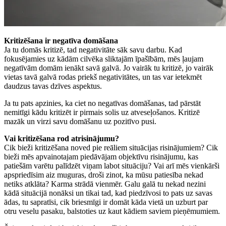
Kritizēšana ir negatīva domāšana
Ja tu domās kritizē, tad negativitāte sāk savu darbu. Kad
fokusējamies uz kādām cilvēka sliktajām īpašībām, mēs ļaujam
negatīvām domām ienākt savā galvā. Jo vairāk tu kritizē, jo vairāk
vietas tavā galvā rodas priekš negativitātes, un tas var ietekmēt
daudzus tavas dzīves aspektus.
Ja tu pats apzinies, ka ciet no negatīvas domāšanas, tad pārstāt
nemitīgi kādu kritizēt ir pirmais solis uz atveseļošanos. Kritizē
mazāk un virzi savu domāšanu uz pozitīvo pusi.
Vai kritizēšana rod atrisinājumu?
Cik bieži kritizēšana noved pie reāliem situācijas risinājumiem? Cik
bieži mēs apvainotajam piedāvājam objektīvu risinājumu, kas
patiešām varētu palīdzēt viņam labot situāciju? Vai arī mēs vienkārši
apspriedīsim aiz muguras, droši zinot, ka mūsu patiesība nekad
netiks atklāta? Karma strādā vienmēr. Galu galā tu nekad nezini
kādā situācijā nonāksi un tikai tad, kad piedzīvosi to pats uz savas
ādas, tu sapratīsi, cik briesmīgi ir domāt kāda vietā un uzburt par
otru veselu pasaku, balstoties uz kaut kādiem saviem pieņēmumiem.