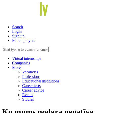
Search
Login
Sign up
For employers
Virtual internships
Companies
More
Vacancies
Professions
Educational institutions
Career tests
Career advice
Events
Studies
Ko mums nodara negatīva