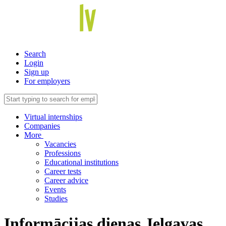
Search
Login
Sign up
For employers
Virtual internships
Companies
More
Vacancies
Professions
Educational institutions
Career tests
Career advice
Events
Studies
Informācijas dienas Jelgavas