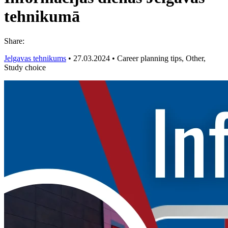
tehnikumā
Share:
Jelgavas tehnikums
•
27.03.2024
•
Career planning tips, Other,
Study choice