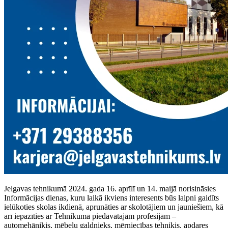
Jelgavas tehnikumā 2024. gada 16. aprīlī un 14. maijā norisināsies
Informācijas dienas, kuru laikā ikviens interesents būs laipni gaidīts
ielūkoties skolas ikdienā, aprunāties ar skolotājiem un jauniešiem, kā
arī iepazīties ar Tehnikumā piedāvātajām profesijām –
automehāniķis, mēbeļu galdnieks, mērniecības tehniķis, apdares