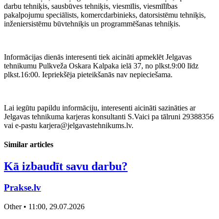
darbu tehniķis, sausbūves tehniķis, viesmīlis, viesmīlības
pakalpojumu speciālists, komercdarbinieks, datorsistēmu tehniķis,
inženiersistēmu būvtehniķis un programmēšanas tehniķis.
Informācijas dienās interesenti tiek aicināti apmeklēt Jelgavas
tehnikumu Pulkveža Oskara Kalpaka ielā 37, no plkst.9:00 līdz
plkst.16:00. Iepriekšēja pieteikšanās nav nepieciešama.
Lai iegūtu papildu informāciju, interesenti aicināti sazināties ar
Jelgavas tehnikuma karjeras konsultanti S.Vaici pa tālruni 29388356
vai e-pastu karjera@jelgavastehnikums.lv.
Similar articles
Kā izbaudīt savu darbu?
Prakse.lv
Other • 11:00, 29.07.2026