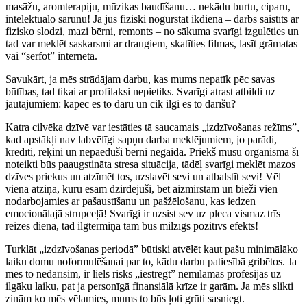
masāžu, aromterapiju, mūzikas baudīšanu… nekādu burtu, ciparu,
intelektuālo sarunu! Ja jūs fiziski nogurstat ikdienā – darbs saistīts ar
fizisko slodzi, mazi bērni, remonts – no sākuma svarīgi izgulēties un
tad var meklēt saskarsmi ar draugiem, skatīties filmas, lasīt grāmatas
vai “sērfot” internetā.
Savukārt, ja mēs strādājam darbu, kas mums nepatīk pēc savas
būtības, tad tikai ar profilaksi nepietiks. Svarīgi atrast atbildi uz
jautājumiem: kāpēc es to daru un cik ilgi es to darīšu?
Katra cilvēka dzīvē var iestāties tā saucamais „izdzīvošanas režīms”,
kad apstākļi nav labvēlīgi sapņu darba meklējumiem, jo parādi,
kredīti, rēķini un nepaēduši bērni negaida. Priekš mūsu organisma šī
noteikti būs paaugstināta stresa situācija, tādēļ svarīgi meklēt mazos
dzīves priekus un atzīmēt tos, uzslavēt sevi un atbalstīt sevi! Vēl
viena atziņa, kuru esam dzirdējuši, bet aizmirstam un bieži vien
nodarbojamies ar pašaustīšanu un pašžēlošanu, kas iedzen
emocionālajā strupceļā! Svarīgi ir uzsist sev uz pleca vismaz trīs
reizes dienā, tad ilgtermiņā tam būs milzīgs pozitīvs efekts!
Turklāt „izdzīvošanas periodā” būtiski atvēlēt kaut pašu minimālāko
laiku domu noformulēšanai par to, kādu darbu patiesībā gribētos. Ja
mēs to nedarīsim, ir liels risks „iestrēgt” nemīlamās profesijās uz
ilgāku laiku, pat ja personīgā finansiālā krīze ir garām. Ja mēs slikti
zinām ko mēs vēlamies, mums to būs ļoti grūti sasniegt.