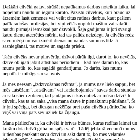
Dažkārt cilvēki gatavi strādāt nepatīkamus darbus noteiktu laiku, lai
nopelnītu naudu un iegūtu kāroto. Pazīstu cilvēkus, kuri brauc uz
ārzemēm lasīt zemenes vai veikt citus rutīnas darbus, kaut pašiem
patīk radošas profesijas, bet viņi vēlās nopirkt mašīnu vai sakrāt
naudu pirmajai iemaksai par dzīvokli. Šajā gadījumā ir ļoti svarīgi
katru dienu atcerēties mērķi, tad tas palīdz neizdegt. Ja cilvēks redz
savu mērķi un var izmērīt dienas un naudas summas līdz tā
sasniegšanai, tas motivē un sagādā prieku.
Taču cilvēks nevar pilnvērtīgi dzīvot pārāk ilgi, darot to, ko nevēlās,
dzīvē obligāti jābūt attīstības periodiem – kad mēs darām to, kas
mums patīk, to, kas sagādā gandarījumu. Jo darbs, kas mums
nepatīk ir milzīgs stresa avots.
Ja mēs neesam „izdzīvošanas režīmā”, ja mums nav lielo sapņu, bet
mēs „atsēžam”, „atstāvam” vai „atdarbojamies” savas darba stundas
ar sakostiem zobiem, tad jautājums ir kas notiek ar mūsu dzīvi? Ir
cilvēki, kas tā arī saka „visa mana dzīve ir pienākumu pildīšana”. Šī
ir ļoti spēcīga, bet diezgan nežēlīga pret pašu cilvēku pārliecība, ko
viņš vai viņa pats sev uzliek kā žņaugu.
Mana pārliecība ir, ka cilvēki ir brīvas būtnes, kuras radītas laimei un
kurām dota brīvā griba un spēja varēt. Tādēļ jebkurā vecumā mums
ir tiesības pārskatīt savu dzīvi un sākt darīt to, ko mēs vēlamies
jebkurā brīdī. Atcerēsimies, ka profesionālajā vidē pieaugušais