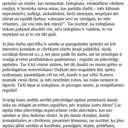
spriedze un slodze, kas nemazinās. Izdegšana, vienkāršiem vārdiem
runājot, ir hroniska stresa sekas, kas parādās darbā – mēs kļūstam
neproduktīvi, kašķīgi, aizkaitināmi, bieži slimojam, nespējam ātri
izlemt un izpildīt darbus, vainojam sevi un vienīgais, ko mēs
vēlamies, „lai visi mūs liek mierā!”. Tas nozīmē, ka izdegšanas
riskam pakļauti absolūti visi, taču izdegšana ir vadāma, to var
nepieļaut un ar to var tikt galā.
Ja jūsu darba specifika ir saistīta ar paaugstinātu spriedzi un ļoti
intensīvu kontaktu ar cilvēkiem (darbs ātrajā palīdzībā, skolā,
sociālajā dienestā u.c.), bet jums patīk šis darbs, tad lai neizdegtu ir
svarīgi ievērot profilaktiskos paņēmienus - regulāri un pilnvērtīgi
atpūsties. Tas it kā visiem zināms, bet tik daudzi no mums grēko ar
psihohigiēnas neievērošanu! Dažkārt mēs nogaidām līdz spēku
izsīkumam, pastrādājam vēl un vēl, kamēr ir par vēlu! Kariess
neatnāk vienā dienā, ja mēs neiztīrām zobus, tas rodas nedarot to
ilgstoši. Tieši tāpat ar izdegšanu, tā piezogas mums, ja neatpūšamies
regulāri!
Svarīgi katru nedēļu atvēlēt pilnvērtīgai atpūtai pietiekami daudz
laika un obligāti atcerēties izgulēties, pēc iespējas katru dienu! Lai
atpūta būtu pilnvērtīga nepieciešams veikt aktivitātes, kas nav
saistītas ar jūsu ikdienas slodzi. Ja jūs daudz domājat, daudz
kontaktējaties ar cilvēkiem, pieņemiet lēmumus, tas nozīmē, ka jūsu
atpūtai jābūt saistītai ar kustībām, pastaigām, dejām, peldēšanu,