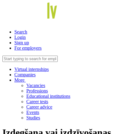
Search
Login
Sign up
For employers
Virtual internships
Companies
More
Vacancies
Professions
Educational institutions
Career tests
Career advice
Events
Studies
Izdegšana vai izdzīvošanas