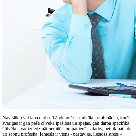
Nav slikta vai laba darba. Tā vienmēr ir unikāla kombinācija, kurā
svarīgas ir gan paša cilvēka īpašības un spējas, gan darba specifika.
Cilvēkus var izdedzināt nemīlēts un pat ienīsts darbs, bet tik pat labi
arī sapņu profesija. Iemesls ir viens - pastāvīgs, ilgstošs stress –