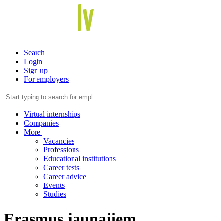
Search
Login
Sign up
For employers
Virtual internships
Companies
More
Vacancies
Professions
Educational institutions
Career tests
Career advice
Events
Studies
Erasmus jaunajiem