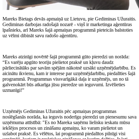
Mareks Bietags devās apmaiņā uz Lietuvu, pie Gediminas Užuraitis.
Gediminas darbojas radošajā nozarē - viņš ir marketinga aģentūras
īpašnieks, arī Mareks šajā apmaiņas programmā pieteicās balstoties
uz vēlmi dibināt savu radošo aģentūru.
Mareks atzinīgi novērtē šajā programmā gūto pieredzi un norāda:
“Es varēju apgūto teoriju pielietot praksē un kļuvu daudz
pārliecinātāks par savām spējām nākotnē uzsākt uzņēmējdarbību. Es
aicinātu ikvienu, kam ir interese par uzņēmējdarbību, piedalīties šajā
programmā. Programmas vissvarīgākā daļa ir uzņēmējs, un no tā
galvenokārt būs atkarīga jūsu pieredze un ieguvumi. Izvēlieties
uzmanīgi!”
Uzņēmējs Gediminas Užuraitis pēc apmaiņas programmas
noslēgšanās norāda, ka ieguvis noderīgu pieredzi un pienesumu sava
uzņēmuma attīstībā: "Es no Mareka saņēmu lielisku ieskatu mūsu
iekšējos procesos un zināšanu apmaiņu, ko varam pielietot un
uzlabot praksē. Es vēlētos, lai programmā piedalītos pilnīgi visi