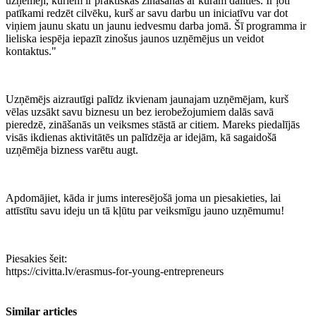
uzņēmēji, kuriem ir praktiskas zināšanas ar kurām dalīties. Ir ļoti
patīkami redzēt cilvēku, kurš ar savu darbu un iniciatīvu var dot
viņiem jaunu skatu un jaunu iedvesmu darba jomā. Šī programma ir
lieliska iespēja iepazīt zinošus jaunos uzņēmējus un veidot
kontaktus."
Uzņēmējs aizrautīgi palīdz ikvienam jaunajam uzņēmējam, kurš
vēlas uzsākt savu biznesu un bez ierobežojumiem dalās savā
pieredzē, zināšanās un veiksmes stāstā ar citiem. Mareks piedalījās
visās ikdienas aktivitātēs un palīdzēja ar idejām, kā sagaidošā
uzņēmēja bizness varētu augt.
Apdomājiet, kāda ir jums interesējošā joma un piesakieties, lai
attīstītu savu ideju un tā kļūtu par veiksmīgu jauno uzņēmumu!
Piesakies šeit:
https://civitta.lv/erasmus-for-young-entrepreneurs
Similar articles